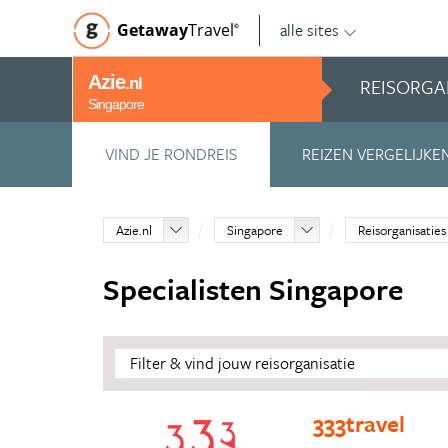
alle sites
Getaway
Travel
©
Azie
REISORGA
.nl
Singapore
VIND JE RONDREIS
REIZEN VERGELIJKE
Azie.nl
Singapore
Reisorganisaties
Specialisten Singapore
Filter & vind jouw reisorganisatie
333travel