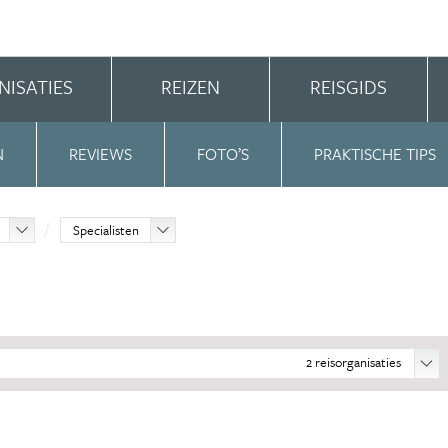
NISATIES
REIZEN
REISGIDS
N
REVIEWS
FOTO’S
PRAKTISCHE TIPS
Specialisten
2
reisorganisaties