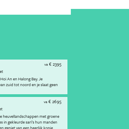
€ 2395
va
ket
 Hoi An en Halong Bay. Je
an zuid tot noord en je slaat geen
€ 2695
va
et
de heuvellandschappen met groene
s in gekleurde sari’s hun manden
n geniet van een heerlijk kopje