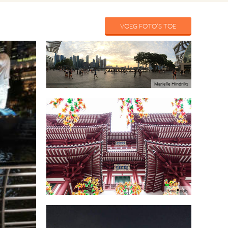
VOEG FOTO'S TOE
Marielle Hindriks
Ivon Boots