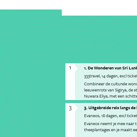
1
1. De Wonderen van Sri Lan
333travel
14 dagen
excl ticke
Combineer de culturele wonde
leeuwenrots van Sigirya, de 
Nuwara Eliya, met een schitte
3
3. Uitgebreide reis langs d
Evaneos
18 dagen
excl ticke
Evaneos neemt je mee naar t
theeplantages en je maakt ee