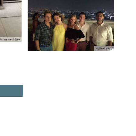
ly KromoWidjojo
Nelly Hristova