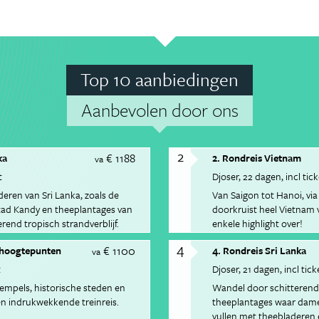
Top 10 aanbiedingen
Aanbevolen door ons
2
€ 1188
ka
2. Rondreis Vietnam
va
t
Djoser
22 dagen
incl tic
ren van Sri Lanka, zoals de
Van Saigon tot Hanoi, via
stad Kandy en theeplantages van
doorkruist heel Vietnam v
rend tropisch strandverblijf.
enkele highlight over!
4
€ 1100
e hoogtepunten
4. Rondreis Sri Lanka
va
t
Djoser
21 dagen
incl tick
empels, historische steden en
Wandel door schitteren
n indrukwekkende treinreis.
theeplantages waar dame
vullen met theebladeren e