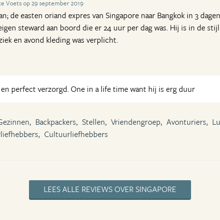
ke Voets op 29 september 2019
aan; de easten oriand expres van Singapore naar Bangkok in 3 dagen
igen steward aan boord die er 24 uur per dag was. Hij is in de stijl
ziek en avond kleding was verplicht.
n perfect verzorgd. One in a life time want hij is erg duur
Gezinnen,
Backpackers,
Stellen,
Vriendengroep,
Avonturiers,
Lu
liefhebbers,
Cultuurliefhebbers
LEES ALLE REVIEWS OVER SINGAPORE