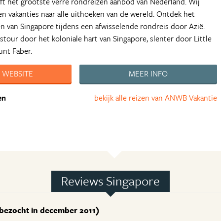
t het grootste verre rondreizen aanbod van Nederland. Wij
 vakanties naar alle uithoeken van de wereld. Ontdek het
n van Singapore tijdens een afwisselende rondreis door Azië.
stour door het koloniale hart van Singapore, slenter door Little
unt Faber.
 WEBSITE
MEER INFO
en
bekijk alle reizen van ANWB Vakantie
Reviews Singapore
bezocht in december 2011)