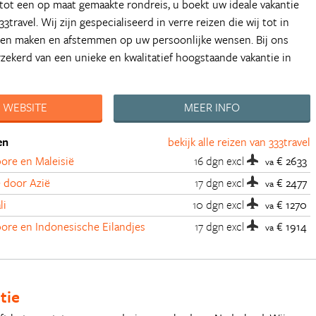
tot een op maat gemaakte rondreis, u boekt uw ideale vakantie
33travel. Wij zijn gespecialiseerd in verre reizen die wij tot in
nen maken en afstemmen op uw persoonlijke wensen. Bij ons
zekerd van een unieke en kwalitatief hoogstaande vakantie in
 WEBSITE
MEER INFO
en
bekijk alle reizen van 333travel
ore en Maleisië
16 dgn
excl
€ 2633
va
 door Azië
17 dgn
excl
€ 2477
va
li
10 dgn
excl
€ 1270
va
ore en Indonesische Eilandjes
17 dgn
excl
€ 1914
va
tie