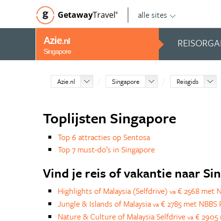
alle sites
Getaway
Travel
©
Azie
REISORGA
.nl
Singapore
Azie.nl
Singapore
Reisgids
Toplijsten Singapore
Top 6 attracties op Sentosa
Top 7 must-do’s in Singapore
Vind je reis of vakantie naar S
Highlights of Malaysia (Selfdrive)
€ 2568 met 
va
Jungle & Islands of Malaysia
€ 2785 met NBBS 
va
Nature & Culture of Malaysia Selfdrive
€ 2905 
va