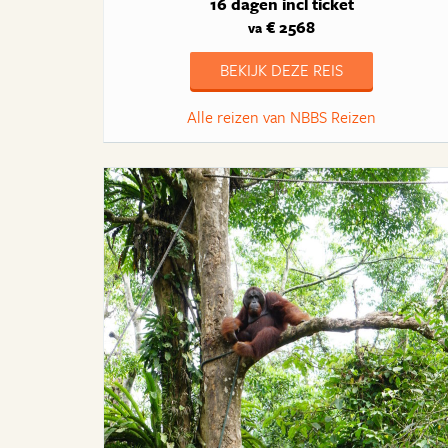
16 dagen
incl ticket
€ 2568
va
BEKIJK DEZE REIS
Alle reizen van NBBS Reizen