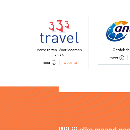
Verre reizen. Voor iedereen
Ontdek de
uniek.
meer
meer
website
Wil jij elke maand naa