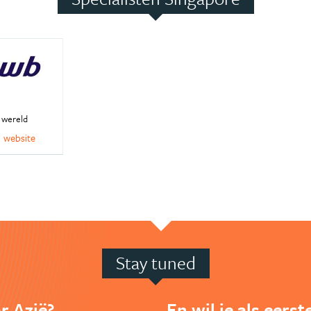
 wereld
website
Stay tuned
r Azië?
En wil je als eers