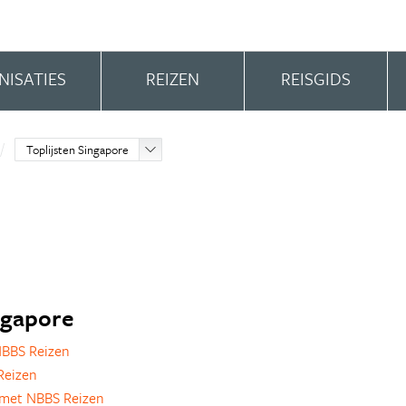
NISATIES
REIZEN
REISGIDS
Toplijsten Singapore
ingapore
NBBS Reizen
Reizen
met NBBS Reizen