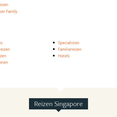
eizen
ser Family
es
Specialisten
eizen
Familiereizen
izen
Hotels
enen
Reizen Singapore