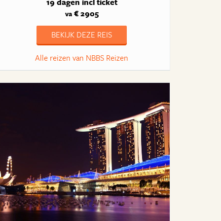
19 dagen
incl ticket
€ 2905
va
BEKIJK DEZE REIS
Alle reizen van NBBS Reizen