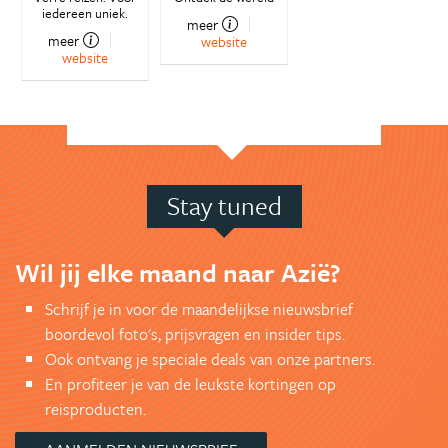
iedereen uniek.
meer
meer
website
website
Stay tuned
Wil jij elke maand naar Azië?
Schrijf je in voor de maandelijkse nieuwsbrief
boordevol foto's, prijsvragen en insider tips.
Ook ontvang je speciale deals van onze partners.
En profiteer je van de leukste kortingen op
reisproducten.