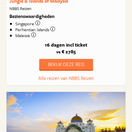
Jungle & Islands of Malaysia
NBBS Reizen
Bezienswaardigheden
Singapore
Perhentian Islands
Maleisië
16 dagen
incl ticket
€ 2785
va
BEKIJK DEZE REIS
Alle reizen van NBBS Reizen