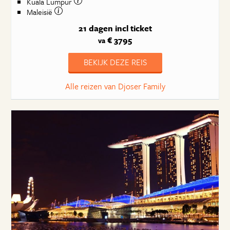
Kuala Lumpur
Maleisië
21 dagen
incl ticket
€ 3795
va
BEKIJK DEZE REIS
Alle reizen van Djoser Family