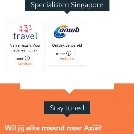
Specialisten Singapore
Verre reizen. Voor
Ontdek de wereld
iedereen uniek.
meer
meer
website
website
Stay tuned
Wil jij elke maand naar Azië?