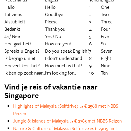
Hallo
Hello
1
One
Tot ziens
Goodbye
2
Two
Alstublieft
Please
3
Three
Bedankt
Thank you
4
Four
Ja / Nee
Yes / No
5
Five
Hoe gaat het?
How are you?
6
Six
Spreekt u Engels?
Do you speak English?
7
Seven
Ik begrijp u niet
I don't understand
8
Eight
Hoeveel kost het?
How much is that?
9
Nine
Ik ben op zoek naar...
I'm looking for...
10
Ten
Vind je reis of vakantie naar
Singapore
Highlights of Malaysia (Selfdrive)
€ 2568 met NBBS
va
Reizen
Jungle & Islands of Malaysia
€ 2785 met NBBS Reizen
va
Nature & Culture of Malaysia Selfdrive
€ 2905 met
va