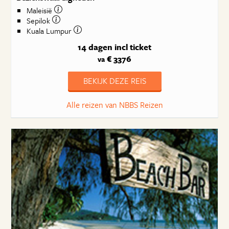
Maleisië
Sepilok
Kuala Lumpur
14 dagen
incl ticket
€ 3376
va
BEKIJK DEZE REIS
Alle reizen van NBBS Reizen