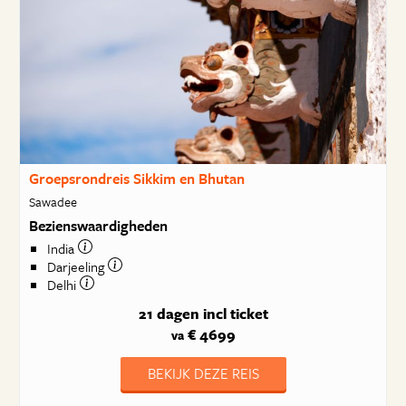
Groepsrondreis Sikkim en Bhutan
Sawadee
Bezienswaardigheden
India
Darjeeling
Delhi
21 dagen
incl ticket
€ 4699
va
BEKIJK DEZE REIS