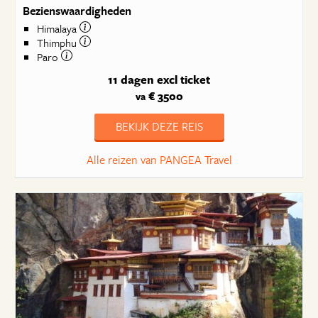
Bezienswaardigheden
Himalaya
Thimphu
Paro
11 dagen
excl ticket
€ 3500
va
BEKIJK DEZE REIS
Alle reizen van PANGEA Travel