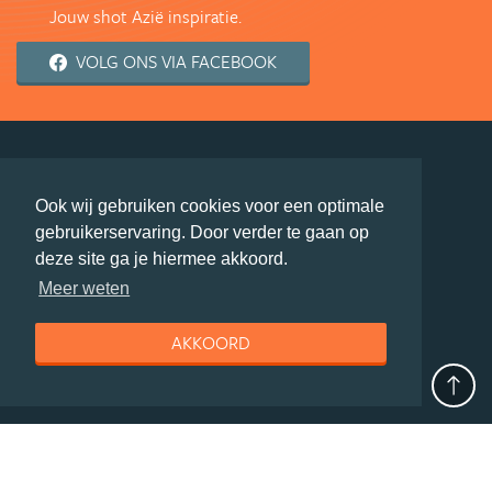
Jouw shot Azië inspiratie.
VOLG ONS VIA FACEBOOK
deel deze pagina
Ook wij gebruiken cookies voor een optimale
© Getaway Travel
| all rights reserved
gebruikerservaring. Door verder te gaan op
Adverteren
Handige Links
Algemene Voorwaarden
deze site ga je hiermee akkoord.
Copyright
Privacy statement
Disclaimer
Cookies
Meer weten
Volg Azie.nl
AKKOORD
Nieuwsbrief
Facebook