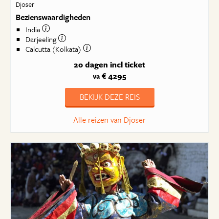
Djoser
Bezienswaardigheden
India
Darjeeling
Calcutta (Kolkata)
20 dagen
incl ticket
€ 4295
va
BEKIJK DEZE REIS
Alle reizen van Djoser