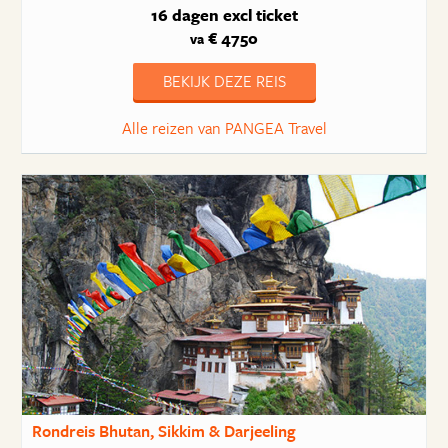
16 dagen
excl ticket
€ 4750
va
BEKIJK DEZE REIS
Alle reizen van PANGEA Travel
Rondreis Bhutan, Sikkim & Darjeeling