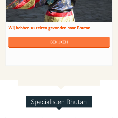
Wij hebben
10 reizen
gevonden naar Bhutan
BEKIJKEN
Specialisten Bhutan