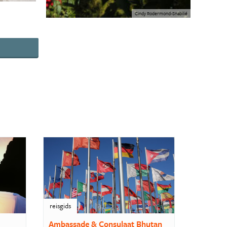
Cindy Rodermond-Snabilié
reisgids
Ambassade & Consulaat Bhutan