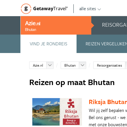
alle sites
Getaway
Travel
©
Azie
REISORGA
.nl
Bhutan
VIND JE RONDREIS
REIZEN VERGELIJKE
Azie.nl
Bhutan
Reisorganisaties
Reizen op maat Bhutan
Riksja Bhuta
Wil jij zelf bepalen
Bel ons gerust - we 
met onze bouwstenen