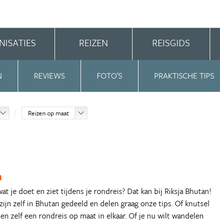
NISATIES
REIZEN
REISGIDS
N
REVIEWS
FOTO’S
PRAKTISCHE TIPS
Reizen op maat
n
 wat je doet en ziet tijdens je rondreis? Dat kan bij Riksja Bhutan!
zijn zelf in Bhutan gedeeld en delen graag onze tips. Of knutsel
 zelf een rondreis op maat in elkaar. Of je nu wilt wandelen