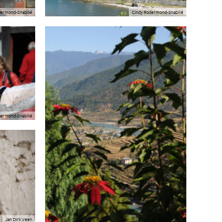
ermond-Snabilié
Cindy Rodermond-Snabilié
ermond-Snabilié
Jan Dirk Veen