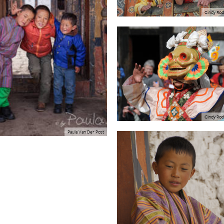
Cindy Rod
Cindy Rod
Paula Van Der Post