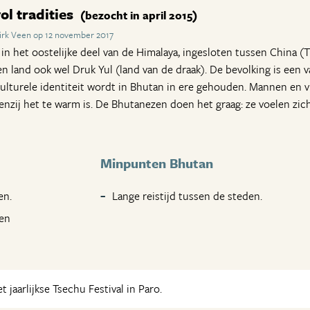
ol tradities
(bezocht in april 2015)
irk Veen op 12 november 2017
n het oostelijke deel van de Himalaya, ingesloten tussen China (Ti
n land ook wel Druk Yul (land van de draak). De bevolking is een v
culturele identiteit wordt in Bhutan in ere gehouden. Mannen en 
tenzij het te warm is. De Bhutanezen doen het graag: ze voelen zi
Minpunten Bhutan
en.
Lange reistijd tussen de steden.
pen
 jaarlijkse Tsechu Festival in Paro.