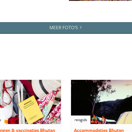
MEER FOTO'S
s
reisgids
ingen & vaccinaties Bhutan
Accommodaties Bhutan