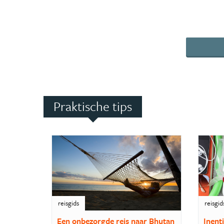
Praktische tips
reisgids
reisgid
Een onbezorgde reis naar Bhutan
Inent