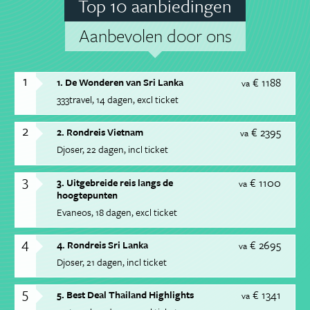
Top 10 aanbiedingen
Aanbevolen door ons
1
€ 1188
1. De Wonderen van Sri Lanka
va
333travel
14 dagen
excl ticket
2
€ 2395
2. Rondreis Vietnam
va
Djoser
22 dagen
incl ticket
3
€ 1100
3. Uitgebreide reis langs de
va
hoogtepunten
Evaneos
18 dagen
excl ticket
4
€ 2695
4. Rondreis Sri Lanka
va
Djoser
21 dagen
incl ticket
5
€ 1341
5. Best Deal Thailand Highlights
va