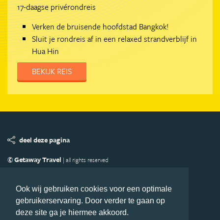
17-daagse privérondreis
Verken de bruisende hoofdstad Bangkok!
Sluit je rondreis af in een relaxed strandverblijf in
Hua Hin
BEKIJK REIS
deel deze pagina
© Getaway Travel
| all rights reserved
Adverteren
Handige Links
Algemene Voorwaarden
Copyright
Privacy statement
Disclaimer
Cookies
Ook wij gebruiken cookies voor een optimale
gebruikerservaring. Door verder te gaan op
Volg Azie.nl
deze site ga je hiermee akkoord.
Nieuwsbrief
Facebook