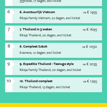
333travel
17 dagen
excl ticket
6
€ 1955
6. Avontuurlijk Vietnam
va
Riksja Family Vietnam
22 dagen
excl ticket
7
€ 1695
7. Thailand in 3 weken
va
Riksja Thailand
20 dagen
excl ticket
8
€ 1050
8. Compleet Sabah
va
Evaneos
12 dagen
excl ticket
9
€ 2035
9. Expeditie Thailand - Teenage style
va
Riksja Family Thailand
20 dagen
excl ticket
10
€ 1295
10. Thailand compleet
va
Riksja Thailand
15 dagen
excl ticket