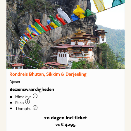
Rondreis Bhutan, Sikkim & Darjeeling
Djoser
Bezienswaardigheden
Himalaya
Paro
Thimphu
20 dagen
incl ticket
€ 4295
va