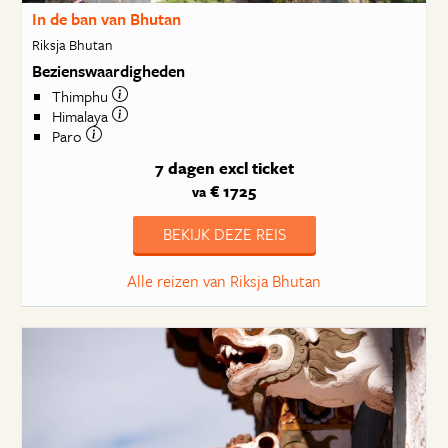
In de ban van Bhutan
Riksja Bhutan
Bezienswaardigheden
Thimphu
Himalaya
Paro
7 dagen
excl ticket
€ 1725
va
BEKIJK DEZE REIS
Alle reizen van Riksja Bhutan