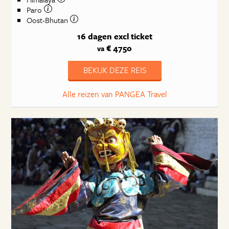
Paro
Oost-Bhutan
16 dagen
excl ticket
€ 4750
va
BEKIJK DEZE REIS
Alle reizen van PANGEA Travel