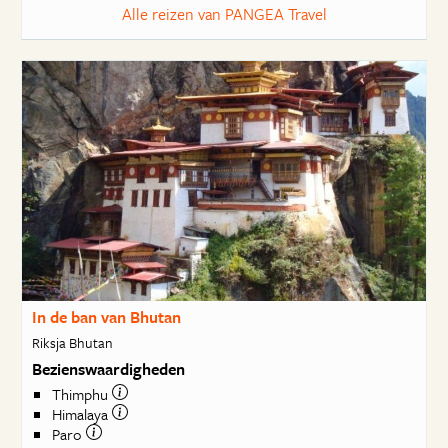
Alle reizen van PANGEA Travel
In de ban van Bhutan
Riksja Bhutan
Bezienswaardigheden
Thimphu
Himalaya
Paro