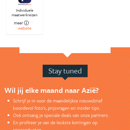
Individuele
maatwerkreizen
meer
website
Stay tuned
Wil jij elke maand naar Azië?
Schrijf je in voor de maandelijkse nieuwsbrief
boordevol foto's, prijsvragen en insider tips.
Ook ontvang je speciale deals van onze partners.
En profiteer je van de leukste kortingen op
reisproducten.