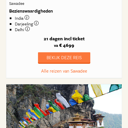
Sawadee
Bezienswaardigheden
India
Darjeeling
Delhi
21 dagen
incl ticket
€ 4699
va
BEKIJK DEZE REIS
Alle reizen van Sawadee