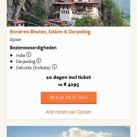
Rondreis Bhutan, Sikkim & Darjeeling
Djoser
Bezienswaardigheden
India
Darjeeling
Calcutta (Kolkata)
20 dagen
incl ticket
€ 4295
va
BEKIJK DEZE REIS
Alle reizen van Djoser