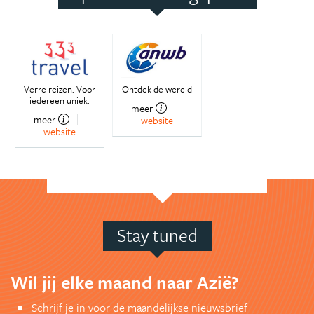
Verre reizen. Voor
Ontdek de wereld
iedereen uniek.
meer
meer
website
website
Stay tuned
Wil jij elke maand naar Azië?
Schrijf je in voor de maandelijkse nieuwsbrief