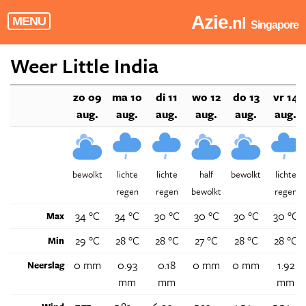
Azie
.nl
MENU
Singapore
Weer Little India
zo 09
ma 10
di 11
wo 12
do 13
vr 14
aug.
aug.
aug.
aug.
aug.
aug.
bewolkt
lichte
lichte
half
bewolkt
lichte
regen
regen
bewolkt
regen
34 °C
34 °C
30 °C
30 °C
30 °C
30 °C
Max
29 °C
28 °C
28 °C
27 °C
28 °C
28 °C
Min
0 mm
0.93
0.18
0 mm
0 mm
1.92
Neerslag
mm
mm
mm