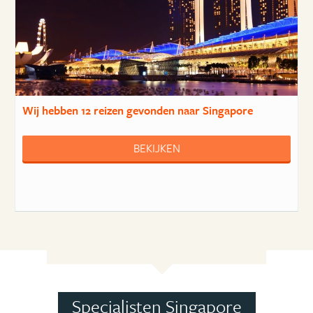
Wij hebben
12 reizen
gevonden naar Singapore
BEKIJKEN
Specialisten Singapore