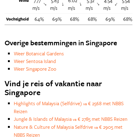
7.77
5.83
6.02
5.32
4.54
5.54
Wind
↑
↑
↑
↑
↑
↑
m/s
m/s
m/s
m/s
m/s
m/s
64%
69%
68%
68%
69%
68%
Vochtigheid
Overige bestemmingen in Singapore
Weer Botanical Gardens
Weer Sentosa Island
Weer Singapore Zoo
Vind je reis of vakantie naar
Singapore
Highlights of Malaysia (Selfdrive)
€ 2568 met NBBS
va
Reizen
Jungle & Islands of Malaysia
€ 2785 met NBBS Reizen
va
Nature & Culture of Malaysia Selfdrive
€ 2905 met
va
NBBS Reizen