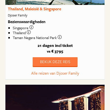
Thailand, Maleisië & Singapore
Djoser Family
Bezienswaardigheden
Singapore
Thailand
Taman Negara National Park
21 dagen
incl ticket
€ 3795
va
BEKIJK DEZE REIS
Alle reizen van Djoser Family