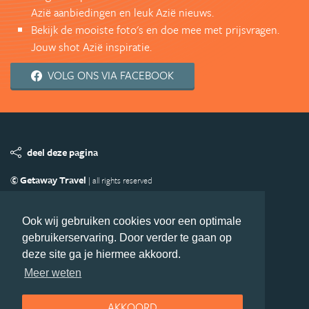
Azië aanbiedingen en leuk Azië nieuws.
Bekijk de mooiste foto's en doe mee met prijsvragen.
Jouw shot Azië inspiratie.
VOLG ONS VIA FACEBOOK
deel deze pagina
© Getaway Travel
| all rights reserved
Adverteren
Handige Links
Algemene Voorwaarden
Copyright
Privacy statement
Disclaimer
Cookies
Ook wij gebruiken cookies voor een optimale
gebruikerservaring. Door verder te gaan op
Volg Azie.nl
deze site ga je hiermee akkoord.
Nieuwsbrief
Facebook
Meer weten
AKKOORD