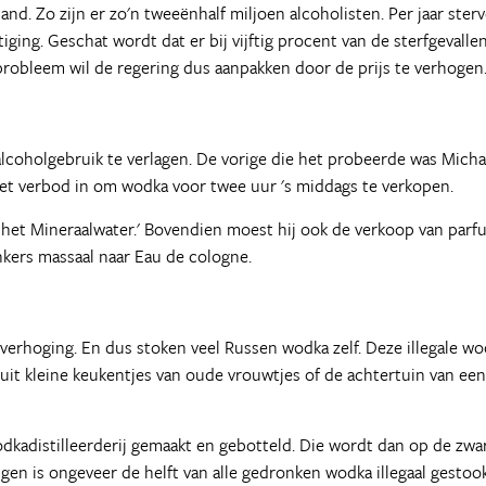
nd. Zo zijn er zo'n tweeënhalf miljoen alcoholisten. Per jaar ster
ging. Geschat wordt dat er bij vijftig procent van de sterfgevalle
 probleem wil de regering dus aanpakken door de prijs te verhogen
lcoholgebruik te verlagen. De vorige die het probeerde was Micha
het verbod in om wodka voor twee uur 's middags te verkopen.
 het Mineraalwater.' Bovendien moest hij ook de verkoop van parf
nkers massaal naar Eau de cologne.
verhoging. En dus stoken veel Russen wodka zelf. Deze illegale w
uit kleine keukentjes van oude vrouwtjes of de achtertuin van een
vodkadistilleerderij gemaakt en gebotteld. Die wordt dan op de zwa
en is ongeveer de helft van alle gedronken wodka illegaal gestook