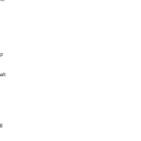
Op
alt
ig