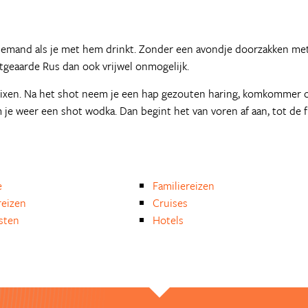
 iemand als je met hem drinkt. Zonder een avondje doorzakken me
tgeaarde Rus dan ook vrijwel onmogelijk.
 mixen. Na het shot neem je een hap gezouten haring, komkommer 
 weer een shot wodka. Dan begint het van voren af aan, tot de f
e
Familiereizen
eizen
Cruises
isten
Hotels