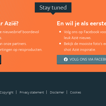
Stay tuned
r Azië?
En wil je als eers
kse nieuwsbrief boordevol
Volg ons op Facebook voo
s.
leuk Azië nieuws.
an onze partners.
Bekijk de mooiste foto's 
kortingen op reisproducten.
shot Azië inspiratie.
VOLG ONS VIA FACE
Copyright
Privacy statement
Disclaimer
Cookies