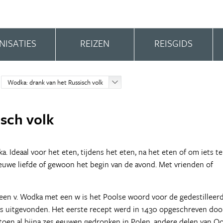
NISATIES
REIZEN
REISGIDS
Wodka: drank van het Russisch volk
sch volk
. Ideaal voor het eten, tijdens het eten, na het eten of om iets te
ieuwe liefde of gewoon het begin van de avond. Met vrienden of
t een v. Wodka met een w is het Poolse woord voor de gedestilleer
is uitgevonden. Het eerste recept werd in 1430 opgeschreven doo
toen al bijna zes eeuwen gedronken in Polen, andere delen van Oo