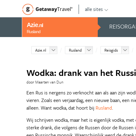
alle sites
Getaway
Travel
©
Azie
REISORGA
.nl
Rusland
Azie.nl
Rusland
Reisgids
Wodka: drank van het Russi
door Maarten van Dun
Een Rus is nergens zo verknocht aan als aan zijn wodka
vieren. Zoals een verjaardag, een nieuwe baan, een n
alleen. Want wodka, dat hoort bij
Rusland
.
Wij schrijven wodka, maar het is eigenlijk vodka, me
sterke drank, die volgens de Russen door de Russen 
een Russische monnik. Waarschijnlijk werd de drank 