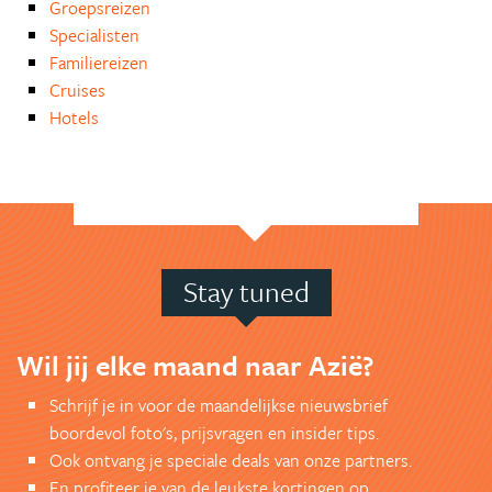
Groepsreizen
Specialisten
Familiereizen
Cruises
Hotels
Stay tuned
Wil jij elke maand naar Azië?
Schrijf je in voor de maandelijkse nieuwsbrief
boordevol foto's, prijsvragen en insider tips.
Ook ontvang je speciale deals van onze partners.
En profiteer je van de leukste kortingen op