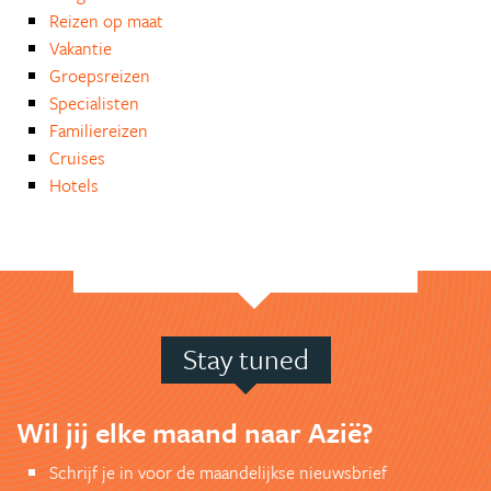
Reizen op maat
Vakantie
Groepsreizen
Specialisten
Familiereizen
Cruises
Hotels
Stay tuned
Wil jij elke maand naar Azië?
Schrijf je in voor de maandelijkse nieuwsbrief