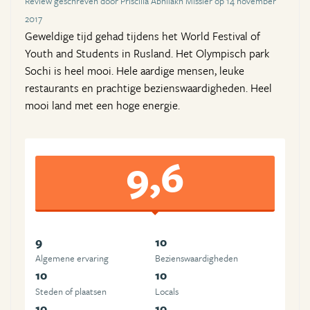
Review geschreven door Priscilla Abhilakh Missier op 14 november
2017
Geweldige tijd gehad tijdens het World Festival of
Youth and Students in Rusland. Het Olympisch park
Sochi is heel mooi. Hele aardige mensen, leuke
restaurants en prachtige bezienswaardigheden. Heel
mooi land met een hoge energie.
9,6
9
10
Algemene ervaring
Beziens­waardigheden
10
10
Steden of plaatsen
Locals
10
10