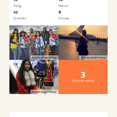
Veilig
Natuur
10
8
Stranden
Klimaat
Priscilla Abhilakh Missier
Priscilla Abhilakh Missier
3
foto's en video's
Priscilla Abhilakh Missier