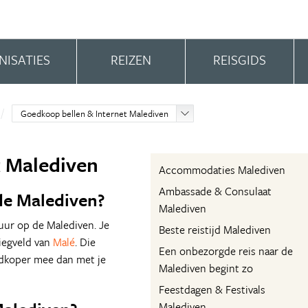
NISATIES
REIZEN
REISGIDS
Goedkoop bellen & Internet Malediven
t Malediven
Accommodaties Malediven
Ambassade & Consulaat
de Malediven?
Malediven
uur op de Malediven. Je
Beste reistijd Malediven
iegveld van
Malé
. Die
Een onbezorgde reis naar de
oedkoper mee dan met je
Malediven begint zo
Feestdagen & Festivals
Malediven