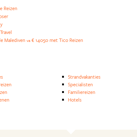
e Reizen
oser
ly
Travel
 de Malediven
€ 14050 met Tico Reizen
va
es
Strandvakanties
eizen
Specialisten
izen
Familiereizen
enen
Hotels