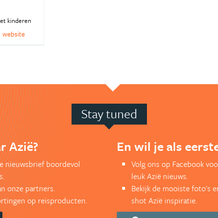
et kinderen
website
Stay tuned
r Azië?
En wil je als eers
kse nieuwsbrief boordevol
Volg ons op Facebook voo
s.
leuk Azië nieuws.
an onze partners.
Bekijk de mooiste foto's 
kortingen op reisproducten.
shot Azië inspiratie.