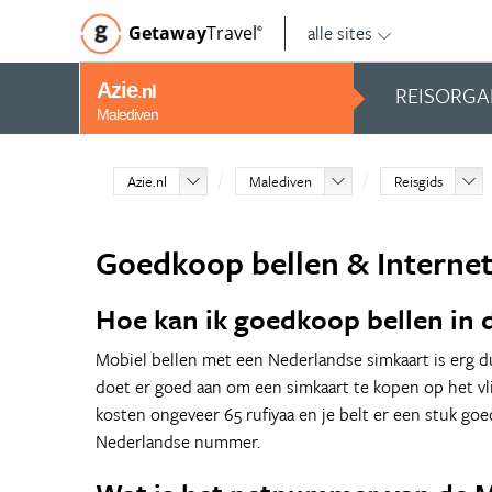
alle sites
Getaway
Travel
©
Azie
REISORGA
.nl
Malediven
Azie.nl
Malediven
Reisgids
Goedkoop bellen & Interne
Hoe kan ik goedkoop bellen in 
Mobiel bellen met een Nederlandse simkaart is erg d
doet er goed aan om een simkaart te kopen op het vl
kosten ongeveer 65 rufiyaa en je belt er een stuk g
Nederlandse nummer.