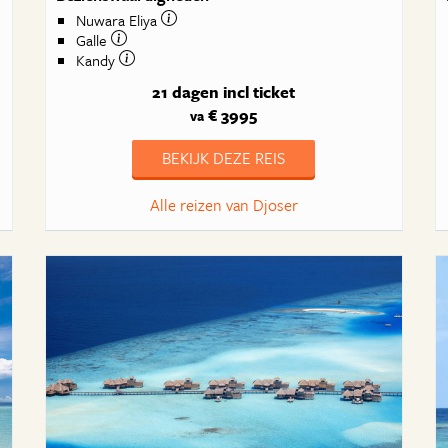
Nuwara Eliya
Galle
Kandy
21 dagen
incl ticket
€ 3995
va
BEKIJK DEZE REIS
Alle reizen van Djoser