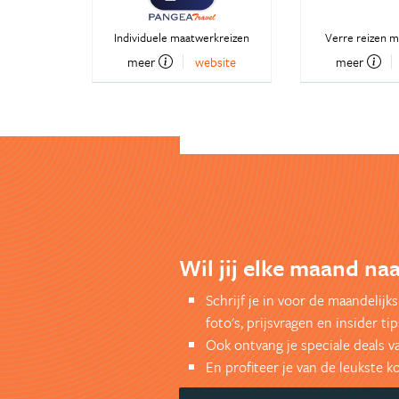
Individuele maatwerkreizen
Verre reizen m
meer
website
meer
Wil jij elke maand naa
Schrijf je in voor de maandelij
foto's, prijsvragen en insider tip
Ook ontvang je speciale deals v
En profiteer je van de leukste 