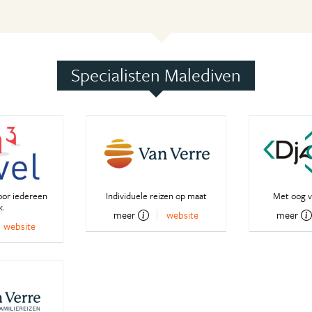
Specialisten Malediven
oor iedereen
Individuele reizen op maat
Met oog v
k.
meer
website
meer
website