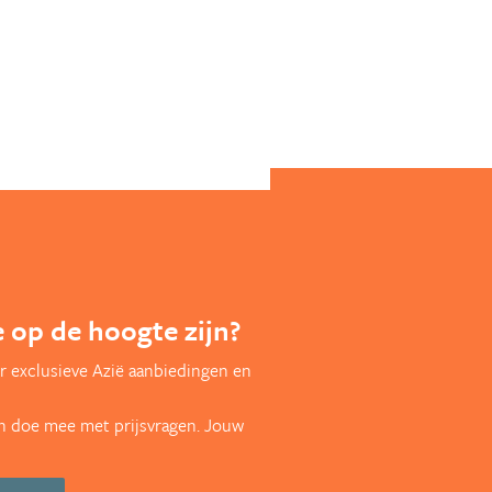
te op de hoogte zijn?
r exclusieve Azië aanbiedingen en
en doe mee met prijsvragen. Jouw