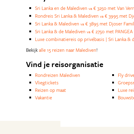
Sri Lanka en de Malediven
€ 3250 met Van Verr
va
Rondreis Sri Lanka & Malediven
€ 3995 met Dj
va
Sri Lanka & Malediven
€ 3895 met Djoser Fami
va
Sri Lanka & de Malediven
€ 2750 met PANGEA 
va
Luxe combinatiereis op privébasis | Sri Lanka &
Bekijk
alle 15 reizen naar Malediven
!
Vind je reisorganisatie
Rondreizen Malediven
Fly driv
Vliegtickets
Groepsr
Reizen op maat
Luxe re
Vakantie
Bouwst