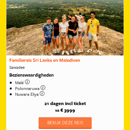
Familiereis Sri Lanka en Malediven
Sawadee
Bezienswaardigheden
Malé
Polonnaruwa
Nuwara Eliya
21 dagen
incl ticket
€ 3999
va
BEKIJK DEZE REIS