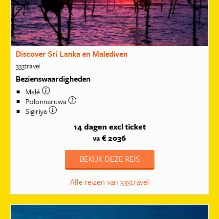
Discover Sri Lanka en Malediven
333travel
Bezienswaardigheden
Malé
Polonnaruwa
Sigiriya
14 dagen
excl ticket
€ 2036
va
BEKIJK DEZE REIS
Alle reizen van 333travel