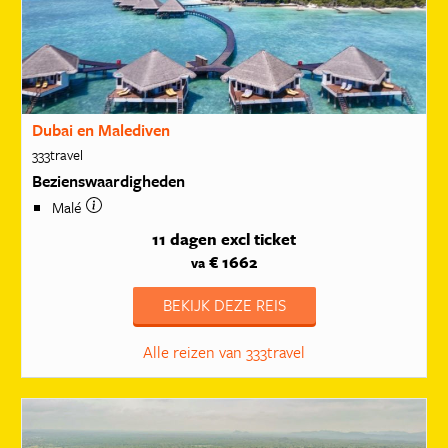
Dubai en Malediven
333travel
Bezienswaardigheden
Malé
11 dagen
excl ticket
€ 1662
va
BEKIJK DEZE REIS
Alle reizen van 333travel