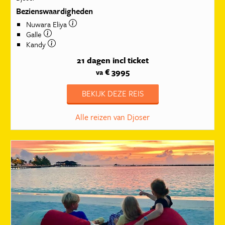
Bezienswaardigheden
Nuwara Eliya
Galle
Kandy
21 dagen
incl ticket
€ 3995
va
BEKIJK DEZE REIS
Alle reizen van Djoser