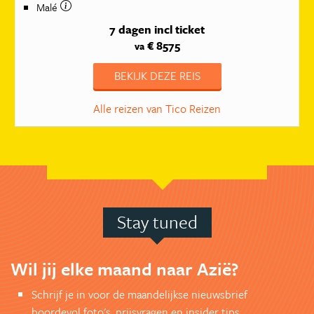
Malé
7 dagen
incl ticket
€ 8575
va
BEKIJK DEZE REIS
Alle reizen van Tico Reizen
Stay tuned
Wil jij elke maand naar Azië?
Schrijf je in voor de maandelijkse nieuwsbrief
boordevol foto's, prijsvragen en insider tips.