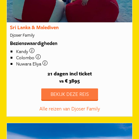
Sri Lanka & Malediven
Djoser Family
Bezienswaardigheden
Kandy
Colombo
Nuwara Eliya
21 dagen
incl ticket
€ 3895
va
BEKIJK DEZE REIS
Alle reizen van Djoser Family