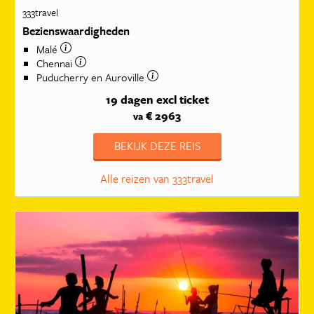
333travel
Bezienswaardigheden
Malé
Chennai
Puducherry en Auroville
19 dagen
excl ticket
€ 2963
va
BEKIJK DEZE REIS
Alle reizen van 333travel