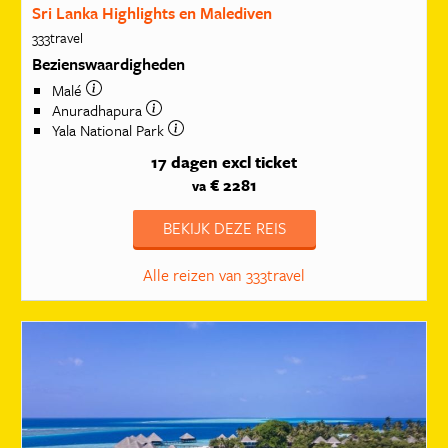
Sri Lanka Highlights en Malediven
333travel
Bezienswaardigheden
Malé
Anuradhapura
Yala National Park
17 dagen
excl ticket
€ 2281
va
BEKIJK DEZE REIS
Alle reizen van 333travel