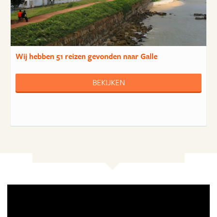
Wij hebben
51 reizen
gevonden naar Galle
BEKIJKEN