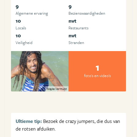
9
9
Algemene ervaring
Beziens­waardigheden
10
nvt
Locals
Restaurants
10
nvt
Veiligheid
Stranden
1
foto's en video's
Mayke Vermulst
Ultieme tip:
Bezoek de crazy jumpers, die dus van
de rotsen afduiken.