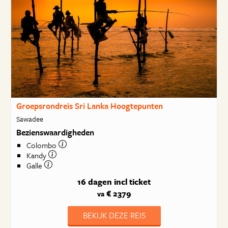
Groepsrondreis Sri Lanka Hoogtepunten
Sawadee
Bezienswaardigheden
Colombo
Kandy
Galle
16 dagen
incl ticket
€ 2379
va
BEKIJK DEZE REIS