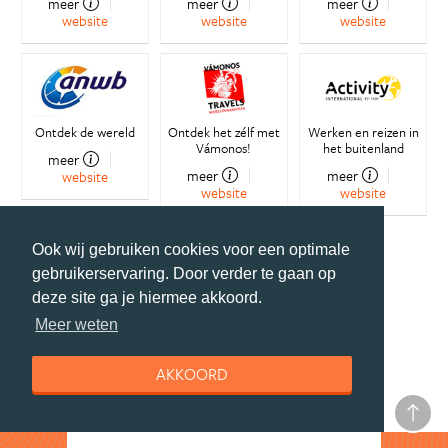
meer
meer
meer
website
website
website
Ontdek de wereld
Ontdek het zélf met
Werken en reizen in
Vámonos!
het buitenland
meer
meer
meer
website
website
website
Ook wij gebruiken cookies voor een optimale
gebruikerservaring. Door verder te gaan op
deze site ga je hiermee akkoord.
Verre reizen met
kinderen
Meer weten
meer
website
AKKOORD