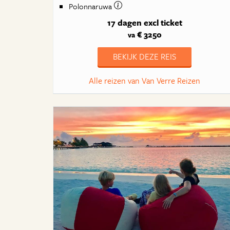
Polonnaruwa
17 dagen
excl ticket
€ 3250
va
BEKIJK DEZE REIS
Alle reizen van Van Verre Reizen