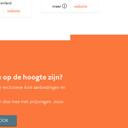
tenland
meer
website
website
te op de hoogte zijn?
r exclusieve Azië aanbiedingen en
en doe mee met prijsvragen. Jouw
BOOK