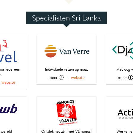
Specialisten Sri Lanka
oor iedereen
Individuele reizen op maat
Met oog v
k.
meer
website
meer
website
 wereld
Ontdek het zélf met Vámonos!
Werken en