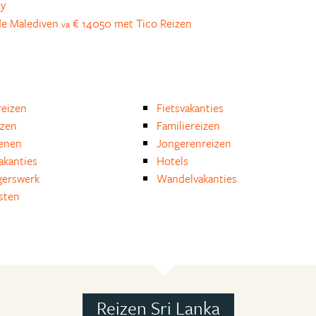
ly
 de Malediven
€ 14050 met Tico Reizen
va
eizen
Fietsvakanties
izen
Familiereizen
enen
Jongerenreizen
akanties
Hotels
igerswerk
Wandelvakanties
isten
Reizen Sri Lanka