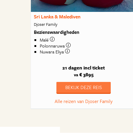
Sri Lanka & Malediven
Djoser Family
Bezienswaardigheden
Malé
Polonnaruwa
Nuwara Eliya
21 dagen
incl ticket
€ 3895
va
BEKIJK DEZE REIS
Alle reizen van Djoser Family