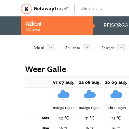
alle sites
Getaway
Travel
©
Azie
REISORGA
.nl
Sri Lanka
Azie.nl
Sri Lanka
Reisgids
Weer Galle
vr 07 aug.
za 08 aug.
zo 09 aug.
matige regen
matige regen
lichte regen
30 °C
31 °C
31 °C
Max
26 °C
26 °C
26 °C
Min