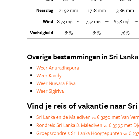
21.92 mm
17.18 mm
3.86 mm
Neerslag
8.73 m/s
7.52 m/s
6.58 m/s
Wind
↑
↑
81%
81%
76%
Vochtigheid
Overige bestemmingen in Sri Lanka
Weer Anuradhapura
Weer Kandy
Weer Nuwara Eliya
Weer Sigiriya
Vind je reis of vakantie naar Sr
Sri Lanka en de Malediven
€ 3250 met Van Verr
va
Rondreis Sri Lanka & Malediven
€ 3995 met Dj
va
Groepsrondreis Sri Lanka Hoogtepunten
€ 23
va