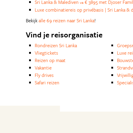
Sri Lanka & Malediven
€ 3895 met Djoser Fami
va
Luxe combinatiereis op privébasis | Sri Lanka &
Bekijk
alle 69 reizen naar Sri Lanka
!
Vind je reisorganisatie
Rondreizen Sri Lanka
Groepsr
Vliegtickets
Luxe re
Reizen op maat
Bouwst
Vakantie
Strandv
Fly drives
Vrijwill
Safari reizen
Special