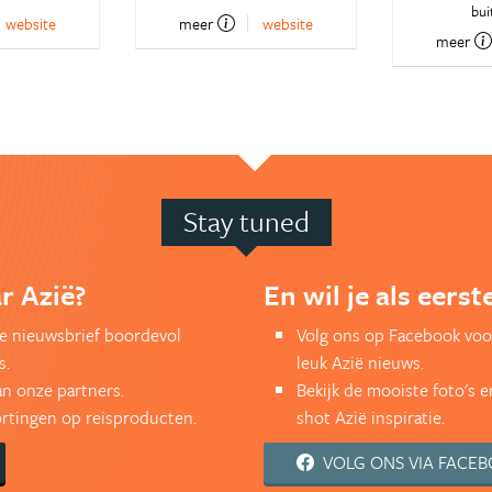
bui
website
meer
website
meer
Stay tuned
r Azië?
En wil je als eers
kse nieuwsbrief boordevol
Volg ons op Facebook voo
s.
leuk Azië nieuws.
an onze partners.
Bekijk de mooiste foto's 
kortingen op reisproducten.
shot Azië inspiratie.
VOLG ONS VIA FACE