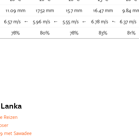
11.09 mm
17.52 mm
15.7 mm
16.47 mm
9.84 m
6.57 m/s
5.96 m/s
5.55 m/s
6.78 m/s
6.37 m/s
↑
↑
↑
↑
↑
78%
80%
78%
83%
81%
i Lanka
e Reizen
oser
79 met Sawadee