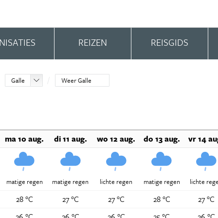
NISATIES
REIZEN
REISGIDS
Galle
Weer Galle
ma 10 aug.
di 11 aug.
wo 12 aug.
do 13 aug.
vr 14 au
matige regen
matige regen
lichte regen
matige regen
lichte reg
28 °C
27 °C
27 °C
28 °C
27 °C
26 °C
26 °C
26 °C
25 °C
26 °C