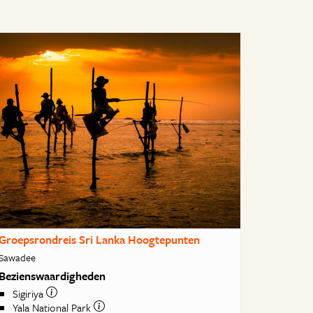
Groepsrondreis Sri Lanka Hoogtepunten
Sawadee
Bezienswaardigheden
Sigiriya
Yala National Park