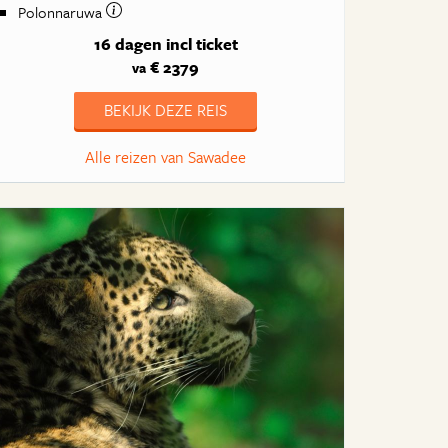
Polonnaruwa
16 dagen
incl ticket
€ 2379
va
BEKIJK DEZE REIS
Alle reizen van Sawadee