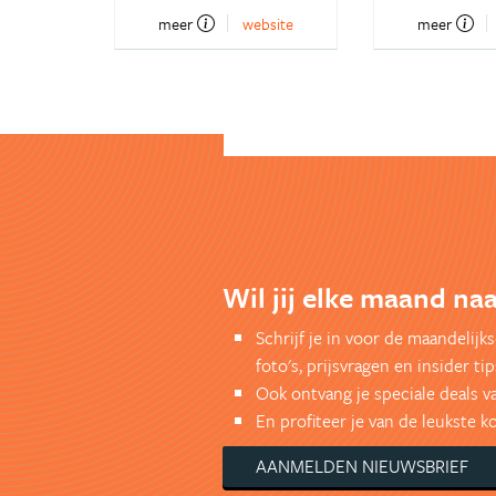
meer
website
meer
Wil jij elke maand naa
Schrijf je in voor de maandelij
foto's, prijsvragen en insider tip
Ook ontvang je speciale deals v
En profiteer je van de leukste 
AANMELDEN NIEUWSBRIEF