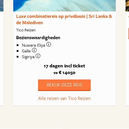
Luxe combinatiereis op privébasis | Sri Lanka &
de Malediven
Tico Reizen
Bezienswaardigheden
Nuwara Eliya
Galle
Sigiriya
17 dagen
incl ticket
€ 14050
va
BEKIJK DEZE REIS
Alle reizen van Tico Reizen