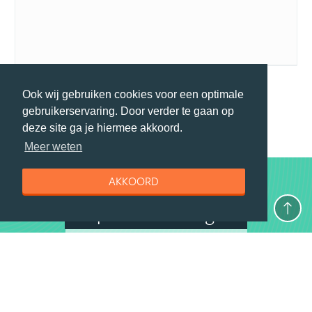
Ook wij gebruiken cookies voor een optimale
gebruikerservaring. Door verder te gaan op
MEER PRAKTISCHE TIPS
deze site ga je hiermee akkoord.
Meer weten
AKKOORD
Top 10 aanbiedingen
Aanbevolen door ons
1
€ 1188
1. De Wonderen van Sri Lanka
va
333travel
14 dagen
excl ticket