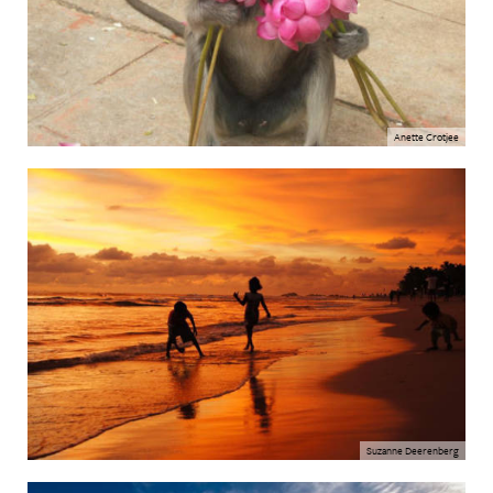
Anette Crotjee
Suzanne Deerenberg