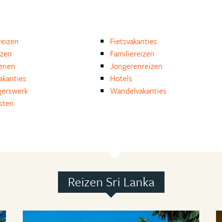
eizen
Fietsvakanties
izen
Familiereizen
enen
Jongerenreizen
akanties
Hotels
igerswerk
Wandelvakanties
isten
Reizen Sri Lanka