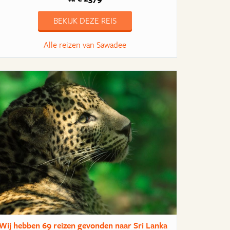
BEKIJK DEZE REIS
Alle reizen van Sawadee
Wij hebben
69 reizen
gevonden naar Sri Lanka