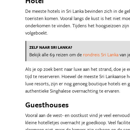
Hotel
De meeste hotels in Sri Lanka bevinden zich in de ge
toeristen komen. Vooral langs de kust is het niet moe
onderkomen te vinden. Tijdens het hoogseizoen zijn 
volgeboekt.
ZELF NAAR SRI LANKA?
Bekijk alle 69 reizen om de
rondreis Sri Lanka
van j
Als je op zoek bent naar luxe aan het strand, doe je
tijd te reserveren. Hoewel de meeste Sri Lankaanse ho
luxe resorts, zijn er nog genoeg boutique hotels en
authentieke Singhalese overnachting te ervaren.
Guesthouses
Vooral aan de west- en oostkust vind je veel eenvoud
kleine hotelletjes overnacht je goedkoop. Veel facilite
algemeen niet, maar de kamers zijn schoon en de serv