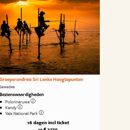
Groepsrondreis Sri Lanka Hoogtepunten
Sawadee
Bezienswaardigheden
Polonnaruwa
Kandy
Yala National Park
16 dagen
incl ticket
€ 2379
va