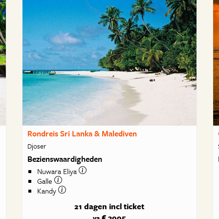
Rondreis Sri Lanka & Malediven
Djoser
Bezienswaardigheden
Nuwara Eliya
Galle
Kandy
21 dagen
incl ticket
€ 3995
va