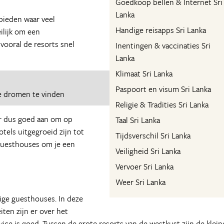
Goedkoop bellen & Internet Sri
Lanka
bieden waar veel
Handige reisapps Sri Lanka
ilijk om een
vooral de resorts snel
Inentingen & vaccinaties Sri
Lanka
Klimaat Sri Lanka
Paspoort en visum Sri Lanka
e dromen te vinden
Religie & Tradities Sri Lanka
 er dus goed aan om op
Taal Sri Lanka
tels uitgegroeid zijn tot
Tijdsverschil Sri Lanka
 guesthouses om je een
Veiligheid Sri Lanka
Vervoer Sri Lanka
Weer Sri Lanka
ige guesthouses. In deze
iten zijn er over het
ice is goed. Tussen de grote resorts van de westkust zijn de klein