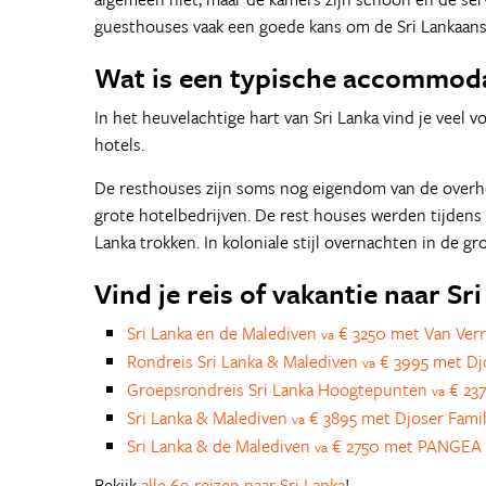
guesthouses vaak een goede kans om de Sri Lankaanse
Wat is een typische accommodat
In het heuvelachtige hart van Sri Lanka vind je veel 
hotels.
De resthouses zijn soms nog eigendom van de overhe
grote hotelbedrijven. De rest houses werden tijdens
Lanka trokken. In koloniale stijl overnachten in de g
Vind je reis of vakantie naar Sr
Sri Lanka en de Malediven
€ 3250 met Van Verr
va
Rondreis Sri Lanka & Malediven
€ 3995 met Dj
va
Groepsrondreis Sri Lanka Hoogtepunten
€ 23
va
Sri Lanka & Malediven
€ 3895 met Djoser Fami
va
Sri Lanka & de Malediven
€ 2750 met PANGEA 
va
Bekijk
alle 69 reizen naar Sri Lanka
!