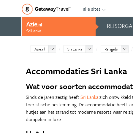
alle sites
Getaway
Travel
©
Azie
REISORGA
.nl
Sri Lanka
Azie.nl
Sri Lanka
Reisgids
Accommodaties Sri Lanka
Wat voor soorten accommodatie
Sinds de jaren zestig heeft
Sri Lanka
zich ontwikkeld 
toeristische bestemming. De accommodatie heeft zic
hutjes aan het strand tot moderne resorts waar reiz
dompelen in luxe.