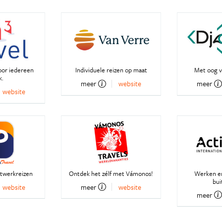
oor iedereen
Individuele reizen op maat
Met oog v
k.
meer
website
meer
website
atwerkreizen
Ontdek het zélf met Vámonos!
Werken en
bui
website
meer
website
meer