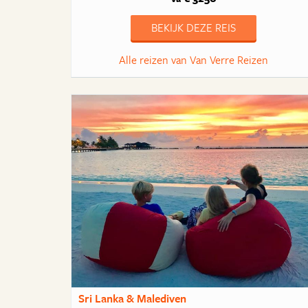
BEKIJK DEZE REIS
Alle reizen van Van Verre Reizen
Sri Lanka & Malediven