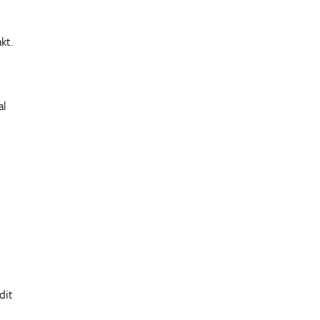
kt.
al
dit