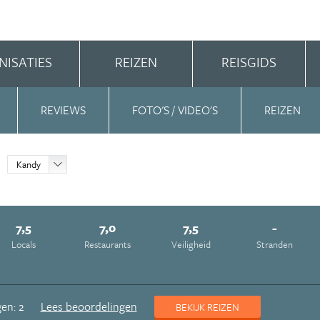
NISATIES
REIZEN
REISGIDS
REVIEWS
FOTO'S / VIDEO'S
REIZEN
Kandy
7,5
7,0
7,5
-
Locals
Restaurants
Veiligheid
Stranden
en: 2
Lees beoordelingen
BEKIJK REIZEN