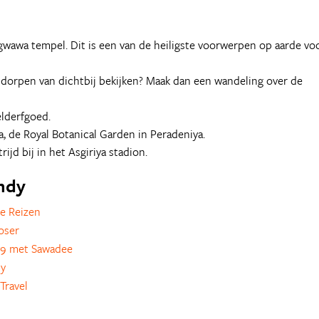
igwawa tempel. Dit is een van de heiligste voorwerpen op aarde vo
 dorpen van dichtbij bekijken? Maak dan een wandeling over de
lderfgoed.
a, de Royal Botanical Garden in Peradeniya.
ijd bij in het Asgiriya stadion.
andy
e Reizen
oser
79 met Sawadee
ly
Travel