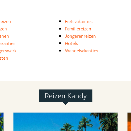
eizen
Fietsvakanties
izen
Familiereizen
enen
Jongerenreizen
akanties
Hotels
igerswerk
Wandelvakanties
isten
Reizen Kandy