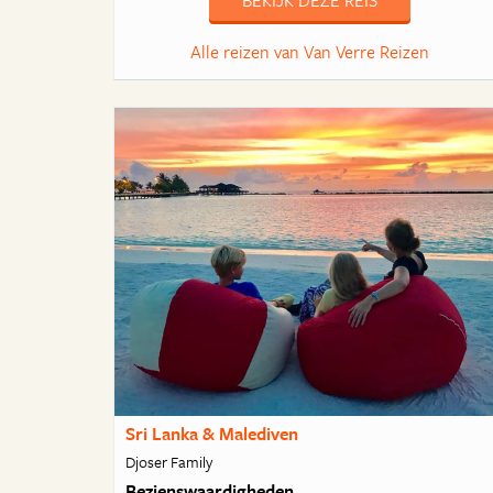
BEKIJK DEZE REIS
Alle reizen van Van Verre Reizen
Sri Lanka & Malediven
Djoser Family
Bezienswaardigheden