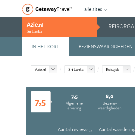
alle sites
Getaway
Travel
©
Azie
REISORGA
.nl
Sri Lanka
IN HET KORT
BEZIENSWAARDIGHEDEN
Azie.nl
Sri Lanka
Reisgids
7,5
8,0
7,5
Algemene
Beziens­
ervaring
waardigheden
Aantal reviews: 5
Aantal waardering