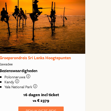
Groepsrondreis Sri Lanka Hoogtepunten
Sawadee
Bezienswaardigheden
Polonnaruwa
Kandy
Yala National Park
16 dagen
incl ticket
€ 2379
va