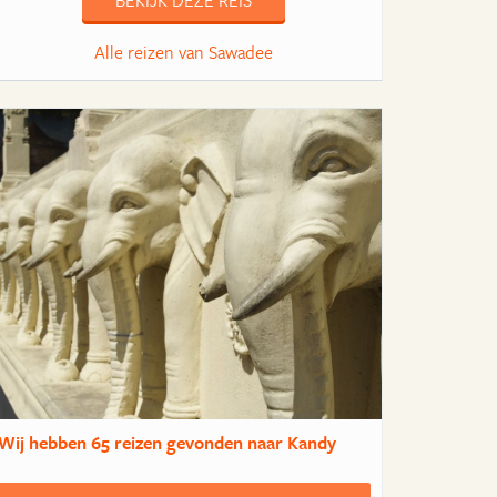
BEKIJK DEZE REIS
Alle reizen van Sawadee
Wij hebben
65 reizen
gevonden naar Kandy