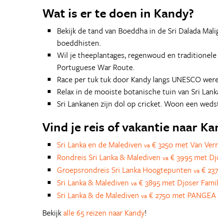
Wat is er te doen in Kandy?
Bekijk de tand van Boeddha in de Sri Dalada Mal
boeddhisten.
Wil je theeplantages, regenwoud en traditionele
Portuguese War Route.
Race per tuk tuk door Kandy langs UNESCO were
Relax in de mooiste botanische tuin van Sri Lank
Sri Lankanen zijn dol op cricket. Woon een wedstr
Vind je reis of vakantie naar K
Sri Lanka en de Malediven
€ 3250 met Van Verr
va
Rondreis Sri Lanka & Malediven
€ 3995 met Dj
va
Groepsrondreis Sri Lanka Hoogtepunten
€ 23
va
Sri Lanka & Malediven
€ 3895 met Djoser Fami
va
Sri Lanka & de Malediven
€ 2750 met PANGEA 
va
Bekijk
alle 65 reizen naar Kandy
!