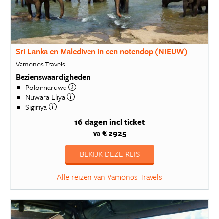
Sri Lanka en Malediven in een notendop (NIEUW)
Vamonos Travels
Bezienswaardigheden
Polonnaruwa
Nuwara Eliya
Sigiriya
16 dagen
incl ticket
€ 2925
va
BEKIJK DEZE REIS
Alle reizen van Vamonos Travels