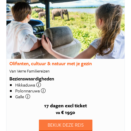
Olifanten, cultuur & natuur met je gezin
Van Verre Familiereizen
Bezienswaardigheden
Hikkaduwa
Polonnaruwa
Galle
17 dagen
excl ticket
€ 1950
va
BEKIJK DEZE REIS