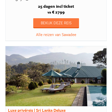
25 dagen
incl ticket
€ 2799
va
BEKIJK DEZE REIS
Alle reizen van Sawadee
Luxe privéreis | Sri Lanka Deluxe