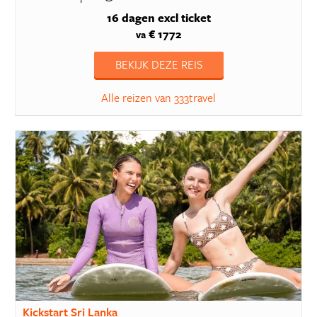
16 dagen
excl ticket
€ 1772
va
BEKIJK DEZE REIS
Alle reizen van 333travel
Kickstart Sri Lanka