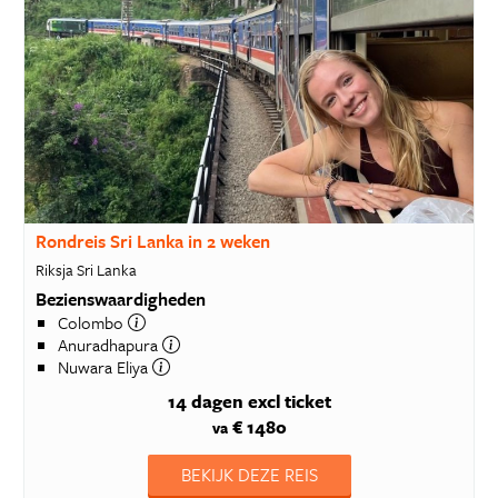
Rondreis Sri Lanka in 2 weken
Riksja Sri Lanka
Bezienswaardigheden
Colombo
Anuradhapura
Nuwara Eliya
14 dagen
excl ticket
€ 1480
va
BEKIJK DEZE REIS