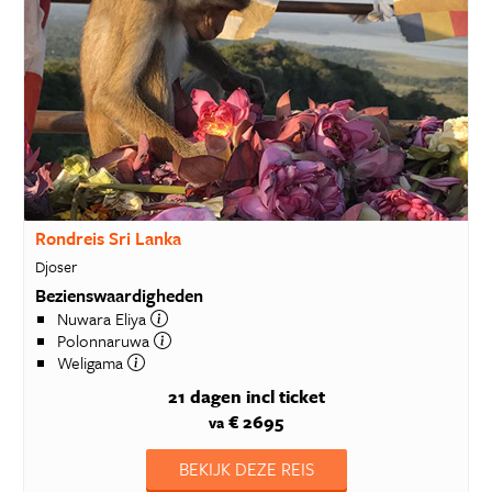
Rondreis Sri Lanka
Djoser
Bezienswaardigheden
Nuwara Eliya
Polonnaruwa
Weligama
21 dagen
incl ticket
€ 2695
va
BEKIJK DEZE REIS