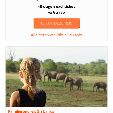
18 dagen
excl ticket
€ 2370
va
BEKIJK DEZE REIS
Alle reizen van Riksja Sri Lanka
Familierondreis Sri Lanka