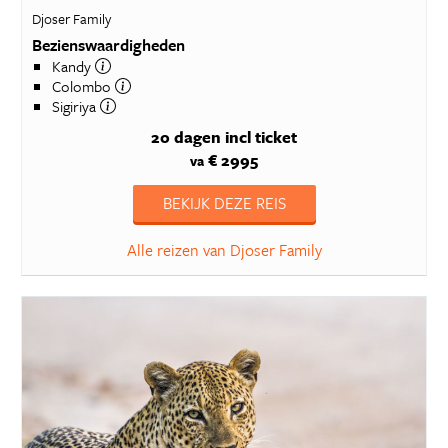
Djoser Family
Bezienswaardigheden
Kandy
Colombo
Sigiriya
20 dagen
incl ticket
€ 2995
va
BEKIJK DEZE REIS
Alle reizen van Djoser Family