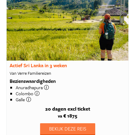
Actief Sri Lanka in 3 weken
Van Verre Familiereizen
Bezienswaardigheden
Anuradhapura
Colombo
Galle
20 dagen
excl ticket
€ 1875
va
BEKIJK DEZE REIS