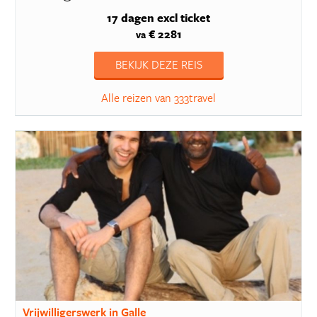
17 dagen
excl ticket
€ 2281
va
BEKIJK DEZE REIS
Alle reizen van 333travel
Vrijwilligerswerk in Galle