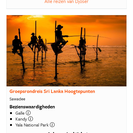
Alle reizen van Djoser
Groepsrondreis Sri Lanka Hoogtepunten
Sawadee
Bezienswaardigheden
Galle
Kandy
Yala National Park