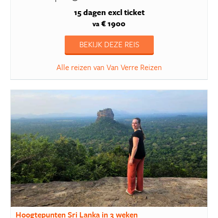
15 dagen
excl ticket
€ 1900
va
BEKIJK DEZE REIS
Alle reizen van Van Verre Reizen
Hoogtepunten Sri Lanka in 3 weken