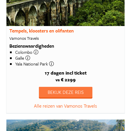
Tempels, kloosters en olifanten
Vamonos Travels
Bezienswaardigheden
Colombo
Galle
Yala National Park
17 dagen
incl ticket
€ 2299
va
BEKIJK DEZE REIS
Alle reizen van Vamonos Travels