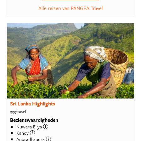
Alle reizen van PANGEA Travel
Sri Lanka Highlights
333travel
Bezienswaardigheden
Nuwara Eliya
Kandy
Anuradhapura