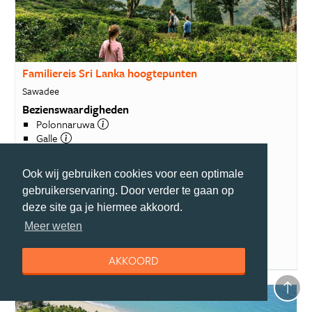
Familiereis Sri Lanka hoogtepunten
Sawadee
Bezienswaardigheden
Polonnaruwa
Galle
Kandy
16 dagen
incl ticket
Ook wij gebruiken cookies voor een optimale
€ 2799
va
gebruikerservaring. Door verder te gaan op
deze site ga je hiermee akkoord.
BEKIJK DEZE REIS
Meer weten
Alle reizen van Sawadee
AKKOORD