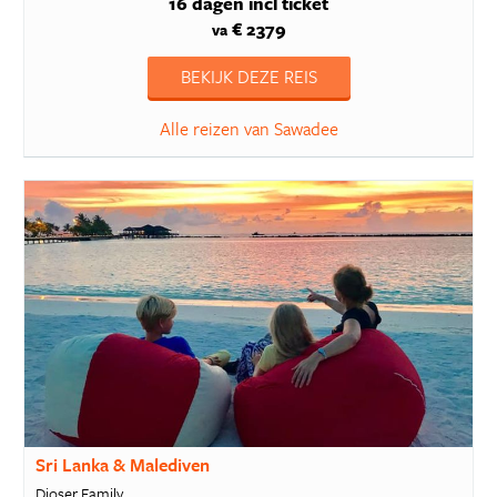
16 dagen
incl ticket
€ 2379
va
BEKIJK DEZE REIS
Alle reizen van Sawadee
Sri Lanka & Malediven
Djoser Family