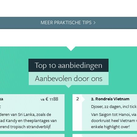
MEER PRAKTISCHE TIPS
Top 10 aanbiedingen
Aanbevolen door ons
2
€ 1188
ka
2. Rondreis Vietnam
va
t
Djoser
22 dagen
incl tic
ren van Sri Lanka, zoals de
Van Saigon tot Hanoi, via
stad Kandy en theeplantages van
doorkruist heel Vietnam v
rend tropisch strandverblijf.
enkele highlight over!