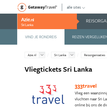
alle sites
Getaway
Travel
©
Azie
REISORGA
.nl
Sri Lanka
VIND JE RONDREIS
REIZEN VERGELIJKE
Azie.nl
Sri Lanka
Reisorganisaties
Vliegtickets Sri Lanka
333travel
Vlieg een waanzinni
vluchten naar Sri L
online bij ons de di