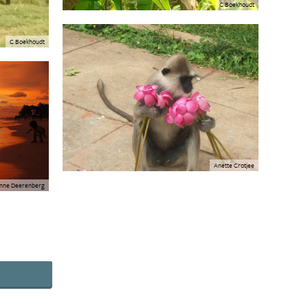
C Boekhoudt
C Boekhoudt
Anette Crotjee
nne Deerenberg