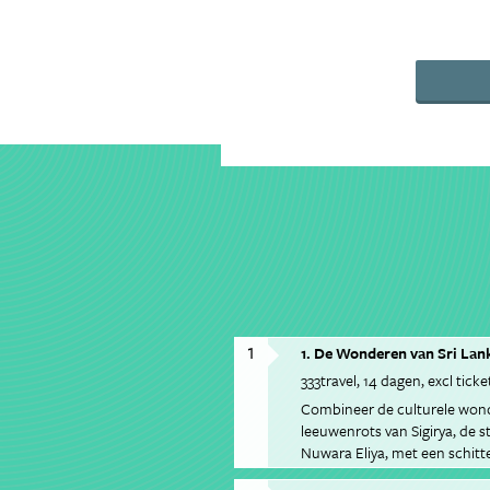
1
1. De Wonderen van Sri Lan
333travel
14 dagen
excl ticke
Combineer de culturele wonde
leeuwenrots van Sigirya, de 
Nuwara Eliya, met een schitte