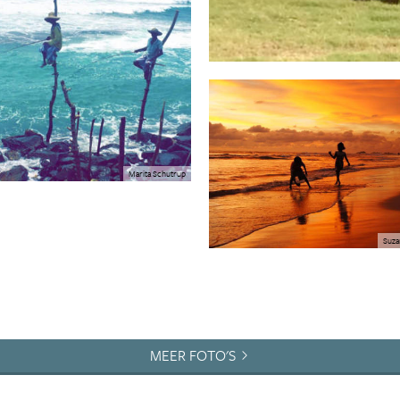
Marita Schutrup
Suza
MEER FOTO'S