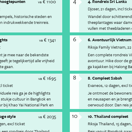
4
€ 1100
e hoogtepunten
4. Rondreis Sri Lanka
va
t
Djoser
21 dagen
incl tick
empels, historische steden en
Wandel door schitteren
n indrukwekkende treinreis.
theeplantages waar dame
vullen met theebladeren e
verse Ceylonthee.
6
€ 1341
ights
6. Avontuurlijk Vietnam
va
t
Riksja Family Vietnam
22
mt je mee naar de bekendste
Een complete rondreis Vi
ft je tegelijkertijd alle vrijheid
avontuur. Hike door de g
te gaan.
ga kajakken bij Halong B
Hu&eacute; en verken de 
8
€ 1695
8. Compleet Sabah
Word zeiknat in Dalat tij
va
reis af met surfen en chi
cl ticket
Evaneos
12 dagen
excl t
duele reis ga je de highlights
Je ontmoet de bewoners v
stukje cultuur in Bangkok en
en neusapen en je brengt
r bij Khao Yai National Park en
oerwoud door. Dan reis j
de onderwaterwereld te 
10
€ 2035
age style
10. Thailand compleet
va
gen
excl ticket
Riksja Thailand
15 dagen
; een rondreis door Thailand
Reis vanuit Bangkok naar