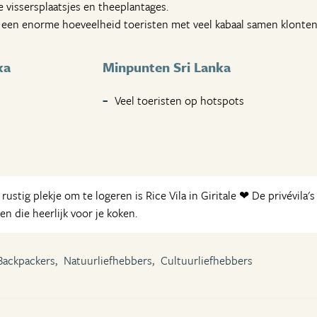
 vissersplaatsjes en theeplantages.
r een enorme hoeveelheid toeristen met veel kabaal samen klonten
ka
Minpunten Sri Lanka
Veel toeristen op hotspots
n rustig plekje om te logeren is Rice Vila in Giritale ❤ De privévila
en die heerlijk voor je koken.
Backpackers,
Natuurliefhebbers,
Cultuurliefhebbers