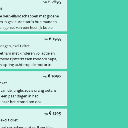
€ 2695
va
et
de heuvellandschappen met groene
s in gekleurde sari’s hun manden
n geniet van een heerlijk kopje
€ 1955
va
 dagen
excl ticket
etnam met kinderen vol actie en
roene rijstterrassen rondom Sapa,
ay, spring achterop de motor in
omgeving van Hoi An per fiets.
€ 1050
dens een canyoning tocht en sluit je
va
llen op het strand van Mui Ne.
icket
an de jungle, zoals orang oetans
 een paar dagen in het
e naar het strand om ook
ontdekken.
€ 1295
va
excl ticket
 het sprookjesachtige River Kwai