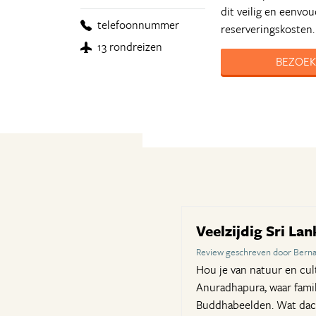
dit veilig en eenvo
telefoonnummer
reserveringskosten.
13 rondreizen
BEZOEK
Veelzijdig Sri La
Review geschreven door Berna
Hou je van natuur en cul
Anuradhapura, waar famil
Buddhabeelden. Wat dach