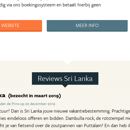
udig via ons boekingssysteem en betaalt hierbij geen
 WEBSITE
MEER INFO
Reviews Sri Lanka
nka
(bezocht in maart 2019)
det de Prins op 20 december 2019
tuur? Dan is Sri Lanka jouw nieuwe vakantiebestemming. Prachtig
ies eindeloos offeren en bidden. Dambulla rock, de rotstempel m
t je van fietsend over de zoutpannen van Puttalam? En dan heb ik