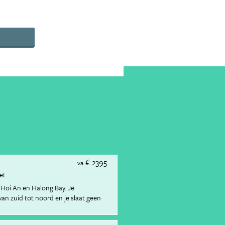
€ 2395
va
ket
 Hoi An en Halong Bay. Je
an zuid tot noord en je slaat geen