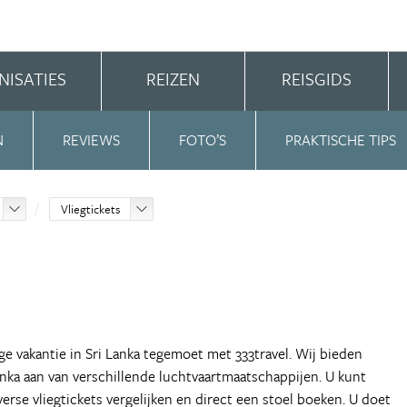
NISATIES
REIZEN
REISGIDS
N
REVIEWS
FOTO’S
PRAKTISCHE TIPS
Vliegtickets
ge vakantie in Sri Lanka tegemoet met 333travel. Wij bieden
anka aan van verschillende luchtvaartmaatschappijen. U kunt
verse vliegtickets vergelijken en direct een stoel boeken. U doet