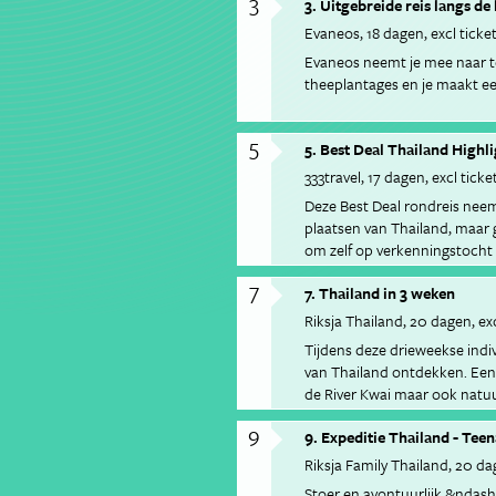
3
3. Uitgebreide reis langs d
Evaneos
18 dagen
excl ticke
Evaneos neemt je mee naar t
theeplantages en je maakt ee
5
5. Best Deal Thailand Highl
333travel
17 dagen
excl ticke
Deze Best Deal rondreis nee
plaatsen van Thailand, maar gee
om zelf op verkenningstocht 
7
7. Thailand in 3 weken
Riksja Thailand
20 dagen
ex
Tijdens deze drieweekse indivi
van Thailand ontdekken. Een 
de River Kwai maar ook natuu
Chiang Mai.
9
9. Expeditie Thailand - Teen
Riksja Family Thailand
20 da
Stoer en avontuurlijk &ndash