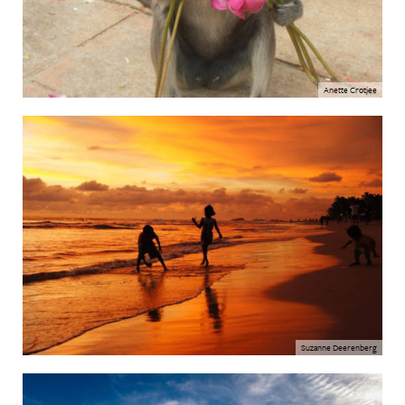
Anette Crotjee
Suzanne Deerenberg