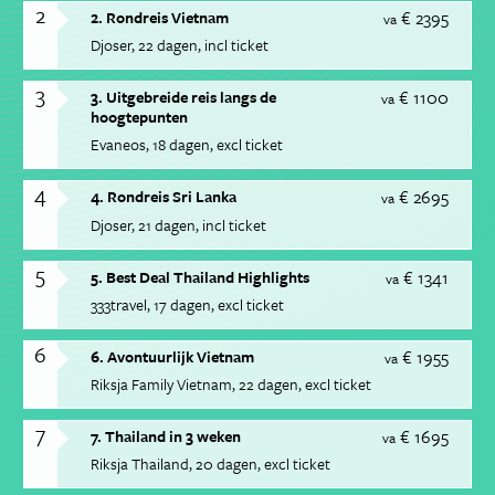
2
€ 2395
2. Rondreis Vietnam
va
Djoser
22 dagen
incl ticket
3
€ 1100
3. Uitgebreide reis langs de
va
hoogtepunten
Evaneos
18 dagen
excl ticket
4
€ 2695
4. Rondreis Sri Lanka
va
Djoser
21 dagen
incl ticket
5
€ 1341
5. Best Deal Thailand Highlights
va
333travel
17 dagen
excl ticket
6
€ 1955
6. Avontuurlijk Vietnam
va
Riksja Family Vietnam
22 dagen
excl ticket
7
€ 1695
7. Thailand in 3 weken
va
Riksja Thailand
20 dagen
excl ticket