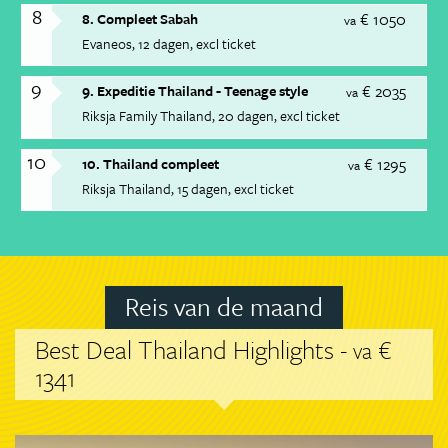
8
€ 1050
8. Compleet Sabah
va
Evaneos
12 dagen
excl ticket
9
€ 2035
9. Expeditie Thailand - Teenage style
va
Riksja Family Thailand
20 dagen
excl ticket
10
€ 1295
10. Thailand compleet
va
Riksja Thailand
15 dagen
excl ticket
Reis van de maand
Best Deal Thailand Highlights -
€
va
1341