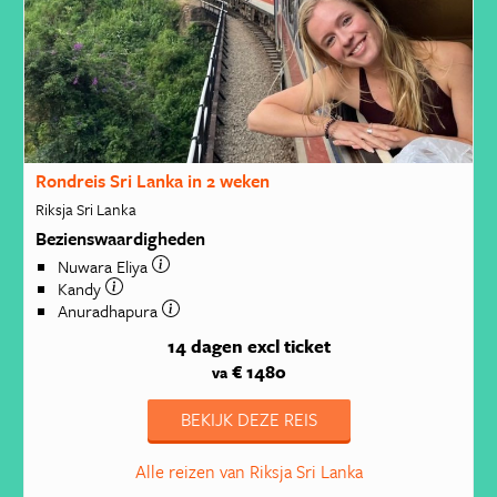
Rondreis Sri Lanka in 2 weken
Riksja Sri Lanka
Bezienswaardigheden
Nuwara Eliya
Kandy
Anuradhapura
14 dagen
excl ticket
€ 1480
va
BEKIJK DEZE REIS
Alle reizen van Riksja Sri Lanka