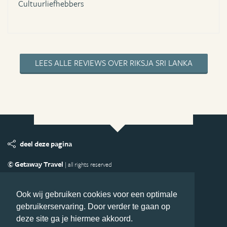
Cultuurliefhebbers
LEES ALLE REVIEWS OVER RIKSJA SRI LANKA
deel deze pagina
© Getaway Travel
| all rights reserved
Adverteren
Handige Links
Algemene Voorwaarden
Copyright
Privacy statement
Disclaimer
Cookies
Ook wij gebruiken cookies voor een optimale
gebruikerservaring. Door verder te gaan op
Volg Azie.nl
deze site ga je hiermee akkoord.
Nieuwsbrief
Facebook