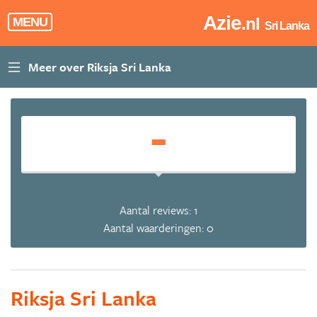
Azie
.nl
MENU
Sri Lanka
-
Aantal reviews: 1
Aantal waarderingen: 0
Riksja Sri Lanka