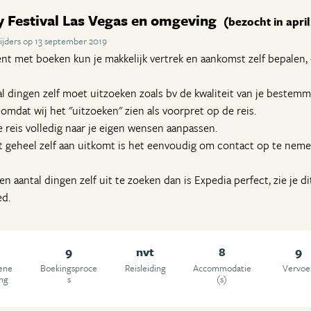
y Festival Las Vegas en omgeving
(bezocht in apri
ijders op 13 september 2019
bent met boeken kun je makkelijk vertrek en aankomst zelf bepalen,
al dingen zelf moet uitzoeken zoals bv de kwaliteit van je bestemmi
mdat wij het "uitzoeken" zien als voorpret op de reis.
 reis volledig naar je eigen wensen aanpassen.
t geheel zelf aan uitkomt is het eenvoudig om contact op te nem
n aantal dingen zelf uit te zoeken dan is Expedia perfect, zie je dit
ed.
9
nvt
8
9
ene
Boekingsproce
Reisleiding
Accommodatie
Vervoe
ing
s
(s)