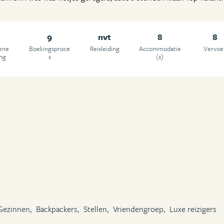
9
nvt
8
8
ene
Boekingsproce
Reisleiding
Accommodatie
Vervoe
ing
s
(s)
Gezinnen,
Backpackers,
Stellen,
Vriendengroep,
Luxe reizigers