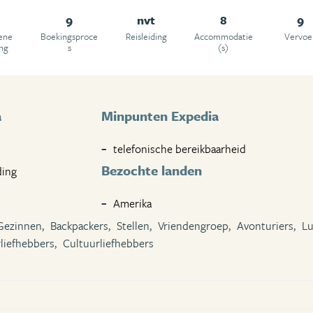
9
nvt
8
9
ene
Boekingsproce
Reisleiding
Accommodatie
Vervoe
ing
s
(s)
a
Minpunten Expedia
telefonische bereikbaarheid
Bezochte landen
ding
Amerika
Gezinnen,
Backpackers,
Stellen,
Vriendengroep,
Avonturiers,
Lu
liefhebbers,
Cultuurliefhebbers