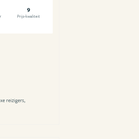
9
r
Prijs-kwaliteit
xe reizigers,