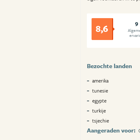
9
8,6
Algem
ervar
Bezochte landen
amerika
tunesie
egypte
turkije
tsjechie
Aangeraden voor: