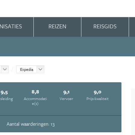
NISATIES
REIZEN
REISGIDS
Expedia
9,5
8,8
9,1
9,0
isleiding
Accommodati
Vervoer
Prijs-kwaliteit
e(s)
Aantal waarderingen: 13