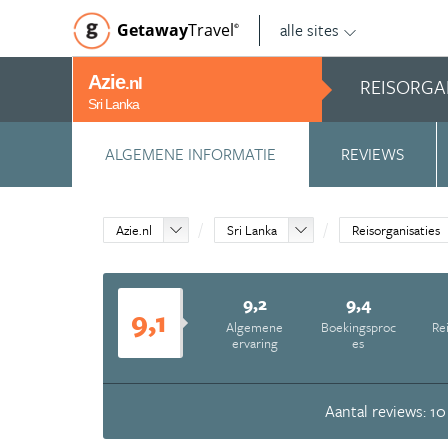
alle sites
Getaway
Travel
©
Azie
REISORGA
.nl
Sri Lanka
ALGEMENE INFORMATIE
REVIEWS
Azie.nl
Sri Lanka
Reisorganisaties
9,2
9,4
9,1
Algemene
Boekingsproc
Re
ervaring
es
Aantal reviews: 10