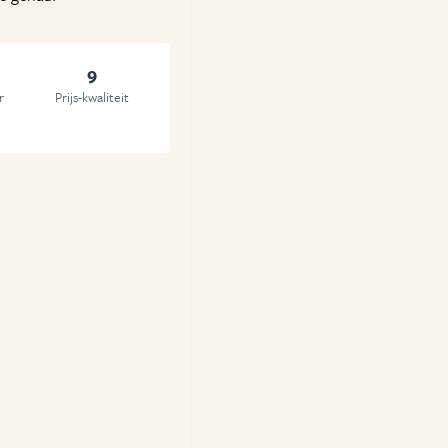
9
r
Prijs-kwaliteit