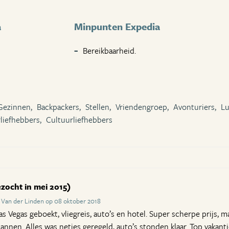
a
Minpunten Expedia
Bereikbaarheid.
Gezinnen,
Backpackers,
Stellen,
Vriendengroep,
Avonturiers,
Lu
liefhebbers,
Cultuurliefhebbers
zocht in mei 2015)
 Van der Linden op 08 oktober 2018
s Vegas geboekt, vliegreis, auto’s en hotel. Super scherpe prijs, m
annen. Alles was netjes geregeld, auto’s stonden klaar. Top vakant