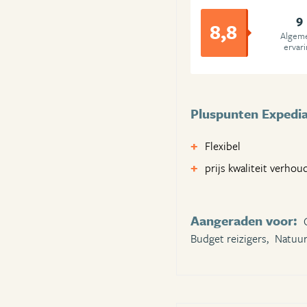
9
8,8
Algem
ervar
Pluspunten Expedi
Flexibel
prijs kwaliteit verhou
Aangeraden voor:
Budget reizigers,
Natuur