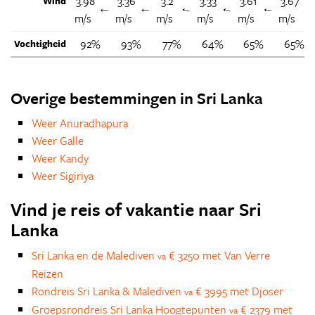
3.98
3.36
3.2
3.33
3.61
3.67
Wind
↑
↑
↑
↑
↑
m/s
m/s
m/s
m/s
m/s
m/s
92%
93%
77%
64%
65%
65%
Vochtigheid
Overige bestemmingen in Sri Lanka
Weer Anuradhapura
Weer Galle
Weer Kandy
Weer Sigiriya
Vind je reis of vakantie naar Sri
Lanka
Sri Lanka en de Malediven
€ 3250 met Van Verre
va
Reizen
Rondreis Sri Lanka & Malediven
€ 3995 met Djoser
va
Groepsrondreis Sri Lanka Hoogtepunten
€ 2379 met
va