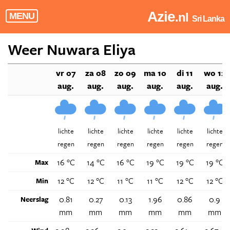
Azie
.nl
MENU
Sri Lanka
Weer Nuwara Eliya
vr 07
za 08
zo 09
ma 10
di 11
wo 12
aug.
aug.
aug.
aug.
aug.
aug.
lichte
lichte
lichte
lichte
lichte
lichte
regen
regen
regen
regen
regen
regen
16 °C
14 °C
16 °C
19 °C
19 °C
19 °C
Max
12 °C
12 °C
11 °C
11 °C
12 °C
12 °C
Min
0.81
0.27
0.13
1.96
0.86
0.9
Neerslag
mm
mm
mm
mm
mm
mm