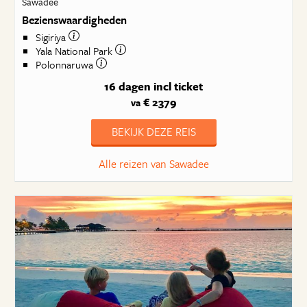
Sawadee
Bezienswaardigheden
Sigiriya
Yala National Park
Polonnaruwa
16 dagen
incl ticket
€ 2379
va
BEKIJK DEZE REIS
Alle reizen van Sawadee