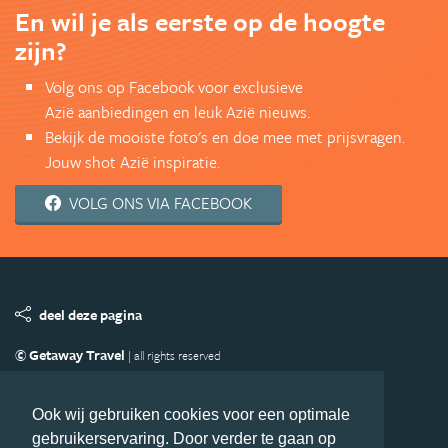
En wil je als eerste op de hoogte
zijn?
Volg ons op Facebook voor exclusieve
Azië aanbiedingen en leuk Azië nieuws.
Bekijk de mooiste foto's en doe mee met prijsvragen.
Jouw shot Azië inspiratie.
VOLG ONS VIA FACEBOOK
deel deze pagina
© Getaway Travel
| all rights reserved
Adverteren
Handige Links
Algemene Voorwaarden
Copyright
Privacy statement
Disclaimer
Cookies
Ook wij gebruiken cookies voor een optimale
gebruikerservaring. Door verder te gaan op
Volg Azie.nl