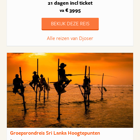
21 dagen
incl ticket
€ 3995
va
BEKIJK DEZE REIS
Alle reizen van Djoser
Groepsrondreis Sri Lanka Hoogtepunten