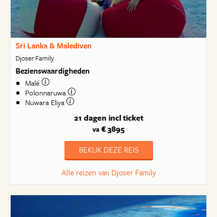
Sri Lanka & Malediven
Djoser Family
Bezienswaardigheden
Malé
Polonnaruwa
Nuwara Eliya
21 dagen
incl ticket
€ 3895
va
BEKIJK DEZE REIS
Alle reizen van Djoser Family