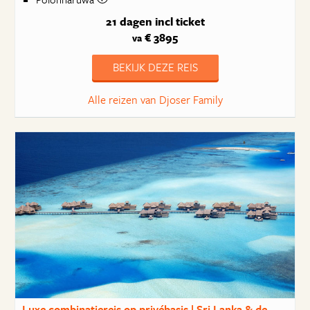
21 dagen
incl ticket
€ 3895
va
BEKIJK DEZE REIS
Alle reizen van Djoser Family
Luxe combinatiereis op privébasis | Sri Lanka & de