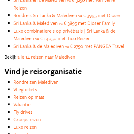
Sri Lanka en de Malediven
€ 3250 met Van Verre
va
Reizen
Rondreis Sri Lanka & Malediven
€ 3995 met Djoser
va
Sri Lanka & Malediven
€ 3895 met Djoser Family
va
Luxe combinatiereis op privébasis | Sri Lanka & de
Malediven
€ 14050 met Tico Reizen
va
Sri Lanka & de Malediven
€ 2750 met PANGEA Travel
va
Bekijk
alle 14 reizen naar Malediven
!
Vind je reisorganisatie
Rondreizen Malediven
Vliegtickets
Reizen op maat
Vakantie
Fly drives
Groepsreizen
Luxe reizen