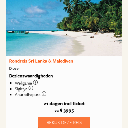
Rondreis Sri Lanka & Malediven
Djoser
Bezienswaardigheden
Weligama
Sigiriya
Anuradhapura
21 dagen
incl ticket
€ 3995
va
BEKIJK DEZE REIS