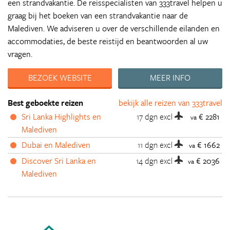
een strandvakantie. De reisspecialisten van 333travel helpen u
graag bij het boeken van een strandvakantie naar de
Malediven. We adviseren u over de verschillende eilanden en
accommodaties, de beste reistijd en beantwoorden al uw
vragen.
BEZOEK WEBSITE
MEER INFO
Best geboekte reizen
bekijk alle reizen van 333travel
Sri Lanka Highlights en
17 dgn
excl
€ 2281
va
Malediven
Dubai en Malediven
11 dgn
excl
€ 1662
va
Discover Sri Lanka en
14 dgn
excl
€ 2036
va
Malediven