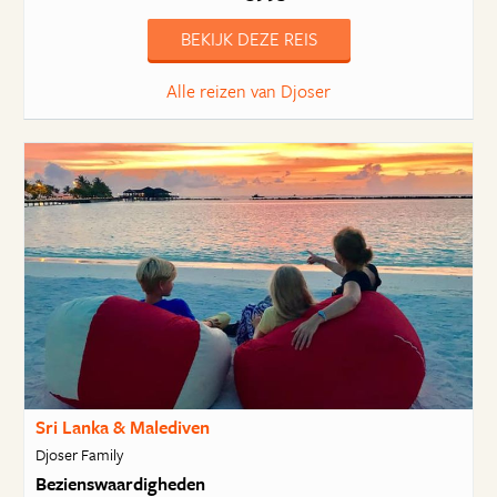
BEKIJK DEZE REIS
Alle reizen van Djoser
Sri Lanka & Malediven
Djoser Family
Bezienswaardigheden