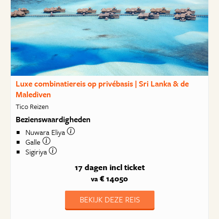
Luxe combinatiereis op privébasis | Sri Lanka & de
Malediven
Tico Reizen
Bezienswaardigheden
Nuwara Eliya
Galle
Sigiriya
17 dagen
incl ticket
€ 14050
va
BEKIJK DEZE REIS