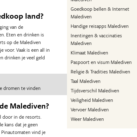
Goedkoop bellen & Internet
edkoop land?
Malediven
Handige reisapps Malediven
gging van de
n. Eten en drinken is
Inentingen & vaccinaties
orts op de Malediven
Malediven
e voor. Vaak is een all in
Klimaat Malediven
en drinken je veel geld
Paspoort en visum Malediven
Religie & Tradities Malediven
Taal Malediven
je dromen te vinden
Tijdsverschil Malediven
Veiligheid Malediven
 de Malediven?
Vervoer Malediven
l door in de resorts.
Weer Malediven
de kans dat je geen
t. Pinautomaten vind je