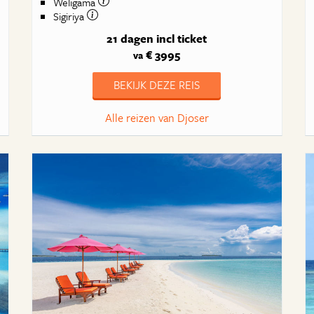
Weligama
Sigiriya
21 dagen
incl ticket
€ 3995
va
BEKIJK DEZE REIS
Alle reizen van Djoser