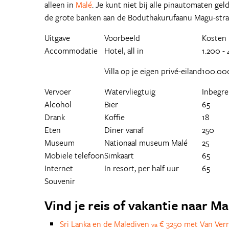
alleen in
Malé
. Je kunt niet bij alle pinautomaten g
de grote banken aan de Boduthakurufaanu Magu-stra
Uitgave
Voorbeeld
Kosten 
Accommodatie
Hotel, all in
1.200 -
Villa op je eigen privé-eiland
100.00
Vervoer
Watervliegtuig
Inbegre
Alcohol
Bier
65
Drank
Koffie
18
Eten
Diner vanaf
250
Museum
Nationaal museum Malé
25
Mobiele telefoon
Simkaart
65
Internet
In resort, per half uur
65
Souvenir
Vind je reis of vakantie naar M
Sri Lanka en de Malediven
€ 3250 met Van Verr
va