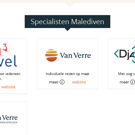
Specialisten Malediven
oor iedereen
Individuele reizen op maat
Met oog v
k.
meer
website
meer
website