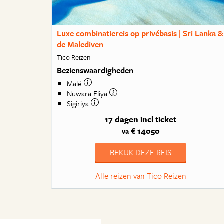
Luxe combinatiereis op privébasis | Sri Lanka &
de Malediven
Tico Reizen
Bezienswaardigheden
Malé
Nuwara Eliya
Sigiriya
17 dagen
incl ticket
€ 14050
va
BEKIJK DEZE REIS
Alle reizen van Tico Reizen