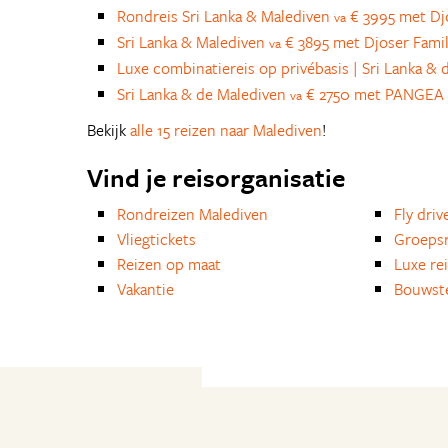
Rondreis Sri Lanka & Malediven
€ 3995 met Dj
va
Sri Lanka & Malediven
€ 3895 met Djoser Fami
va
Luxe combinatiereis op privébasis | Sri Lanka &
Sri Lanka & de Malediven
€ 2750 met PANGEA 
va
Bekijk
alle 15 reizen naar Malediven
!
Vind je reisorganisatie
Rondreizen Malediven
Fly driv
Vliegtickets
Groepsr
Reizen op maat
Luxe re
Vakantie
Bouwst