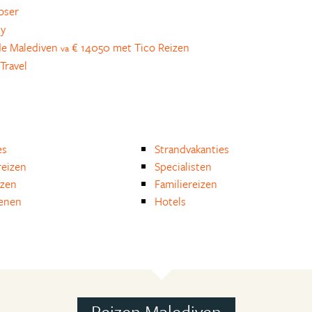
oser
ly
 de Malediven
€ 14050 met Tico Reizen
va
Travel
es
Strandvakanties
eizen
Specialisten
izen
Familiereizen
enen
Hotels
Reizen Malediven