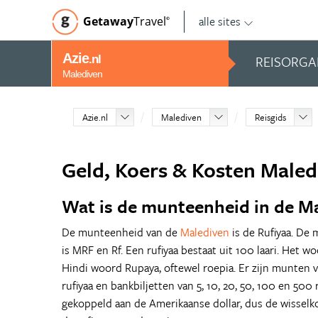
alle sites
Getaway
Travel
©
Azie
REISORGA
.nl
Malediven
Azie.nl
Malediven
Reisgids
Geld, Koers & Kosten Maled
Wat is de munteenheid in de M
De munteenheid van de
Malediven
is de Rufiyaa. De 
is MRF en Rf. Een rufiyaa bestaat uit 100 laari. Het w
Hindi woord Rupaya, oftewel roepia. Er zijn munten van 5
rufiyaa en bankbiljetten van 5, 10, 20, 50, 100 en 500 r
gekoppeld aan de Amerikaanse dollar, dus de wisselk