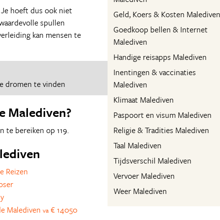
 Je hoeft dus ook niet
Geld, Koers & Kosten Maledive
 waardevolle spullen
Goedkoop bellen & Internet
 verleiding kan mensen te
Malediven
Handige reisapps Malediven
Inentingen & vaccinaties
je dromen te vinden
Malediven
Klimaat Malediven
e Malediven?
Paspoort en visum Malediven
n te bereiken op 119.
Religie & Tradities Malediven
Taal Malediven
alediven
Tijdsverschil Malediven
e Reizen
Vervoer Malediven
oser
Weer Malediven
ly
 de Malediven
€ 14050
va