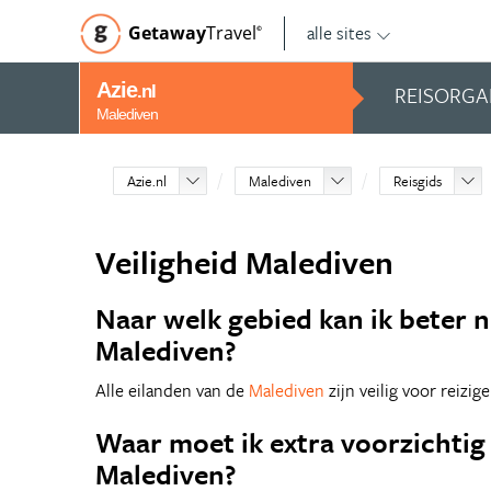
alle sites
Getaway
Travel
©
Azie
REISORGA
.nl
Malediven
Azie.nl
Malediven
Reisgids
Veiligheid Malediven
Naar welk gebied kan ik beter ni
Malediven?
Alle eilanden van de
Malediven
zijn veilig voor reizige
Waar moet ik extra voorzichtig 
Malediven?