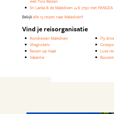
met Tico Reizen
Sri Lanka & de Malediven
€ 2750 met PANGEA 
va
Bekijk
alle 15 reizen naar Malediven
!
Vind je reisorganisatie
Rondreizen Malediven
Fly driv
Vliegtickets
Groepsr
Reizen op maat
Luxe re
Vakantie
Bouwst