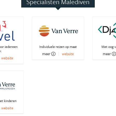
Specialisten Malediven
oor iedereen
Individuele reizen op maat
Met oog v
k.
meer
website
meer
website
et kinderen
website