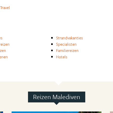
Travel
es
Strandvakanties
eizen
Specialisten
izen
Familiereizen
enen
Hotels
Reizen Malediven