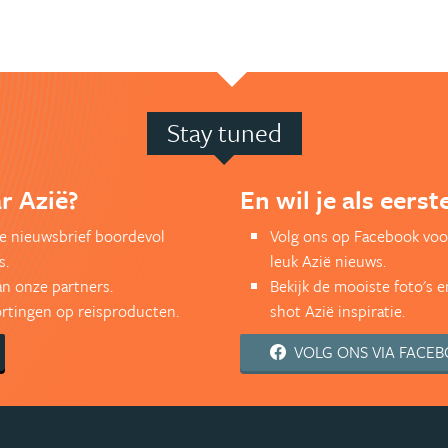
Stay tuned
r Azië?
En wil je als eers
kse nieuwsbrief boordevol
Volg ons op Facebook voo
s.
leuk Azië nieuws.
an onze partners.
Bekijk de mooiste foto's 
kortingen op reisproducten.
shot Azië inspiratie.
VOLG ONS VIA FACE