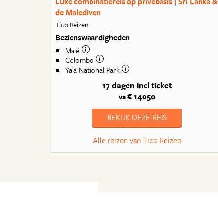
Luxe combinatiereis op privébasis | Sri Lanka &
de Malediven
Tico Reizen
Bezienswaardigheden
Malé
Colombo
Yala National Park
17 dagen
incl ticket
€ 14050
va
BEKIJK DEZE REIS
Alle reizen van Tico Reizen