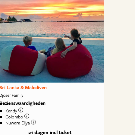
Sri Lanka & Malediven
Djoser Family
Bezienswaardigheden
Kandy
Colombo
Nuwara Eliya
21 dagen
incl ticket