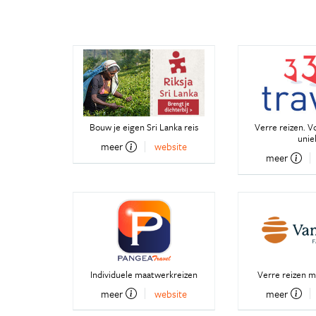
Bouw je eigen Sri Lanka reis
Verre reizen. V
unie
meer
website
meer
Individuele maatwerkreizen
Verre reizen m
meer
website
meer