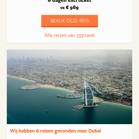
6 dagen
excl ticket
€ 989
va
BEKIJK DEZE REIS
Alle reizen van 333travel
Wij hebben
6 reizen
gevonden naar Dubai