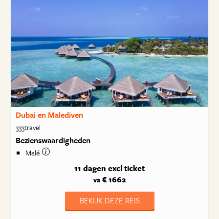
Dubai en Malediven
333travel
Bezienswaardigheden
Malé
11 dagen
excl ticket
€ 1662
va
BEKIJK DEZE REIS