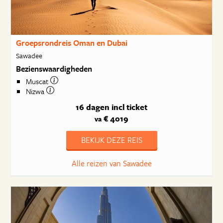
Groepsrondreis Oman en Dubai
Sawadee
Bezienswaardigheden
Muscat
Nizwa
16 dagen
incl ticket
€ 4019
va
BEKIJK DEZE REIS
Alle reizen van Sawadee