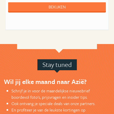
BEKIJKEN
Stay tuned
Wil jij elke maand naar Azië?
Schrijf je in voor de maandelijkse nieuwsbrief
boordevol foto's, prijsvragen en insider tips.
Ook ontvang je speciale deals van onze partners.
En profiteer je van de leukste kortingen op