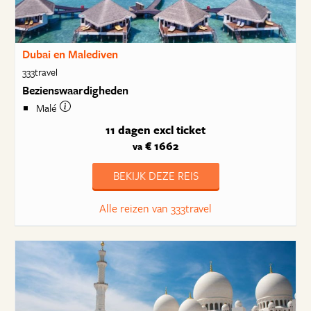
Dubai en Malediven
333travel
Bezienswaardigheden
Malé
11 dagen
excl ticket
€ 1662
va
BEKIJK DEZE REIS
Alle reizen van 333travel