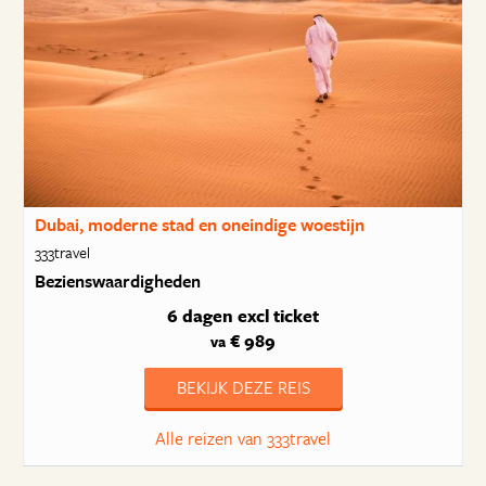
Dubai, moderne stad en oneindige woestijn
333travel
Bezienswaardigheden
6 dagen
excl ticket
€ 989
va
BEKIJK DEZE REIS
Alle reizen van 333travel