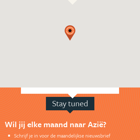
Stay tuned
Wil jij elke maand naar Azië?
Schrijf je in voor de maandelijkse nieuwsbrief