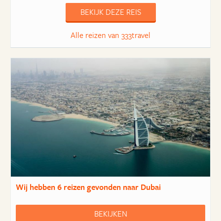
BEKIJK DEZE REIS
Alle reizen van 333travel
Wij hebben
6 reizen
gevonden naar Dubai
BEKIJKEN