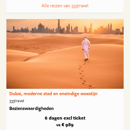
Alle reizen van 333travel
Dubai, moderne stad en oneindige woestijn
333travel
Bezienswaardigheden
6 dagen
excl ticket
€ 989
va