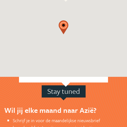
Stay tuned
Wil jij elke maand naar Azië?
Schrijf je in voor de maandelijkse nieuwsbrief