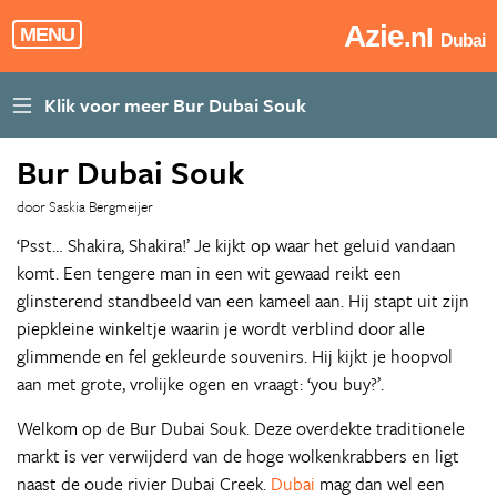
Azie
.nl
MENU
Dubai
Bur Dubai Souk
door Saskia Bergmeijer
‘Psst… Shakira, Shakira!’ Je kijkt op waar het geluid vandaan
komt. Een tengere man in een wit gewaad reikt een
glinsterend standbeeld van een kameel aan. Hij stapt uit zijn
piepkleine winkeltje waarin je wordt verblind door alle
glimmende en fel gekleurde souvenirs. Hij kijkt je hoopvol
aan met grote, vrolijke ogen en vraagt: ‘you buy?’.
Welkom op de Bur Dubai Souk. Deze overdekte traditionele
markt is ver verwijderd van de hoge wolkenkrabbers en ligt
naast de oude rivier Dubai Creek.
Dubai
mag dan wel een