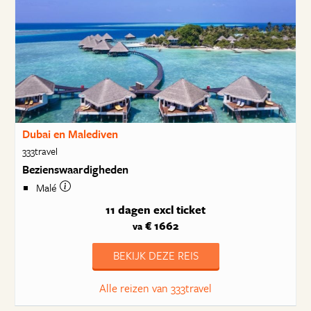
Dubai en Malediven
333travel
Bezienswaardigheden
Malé
11 dagen
excl ticket
€ 1662
va
BEKIJK DEZE REIS
Alle reizen van 333travel