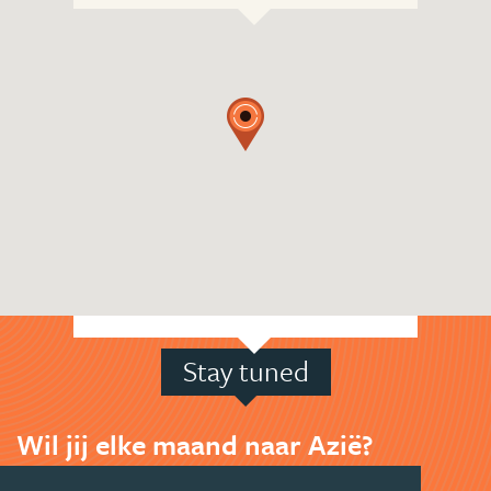
Stay tuned
Wil jij elke maand naar Azië?
Schrijf je in voor de maandelijkse nieuwsbrief