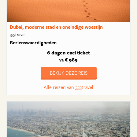
Dubai, moderne stad en oneindige woestijn
333travel
Bezienswaardigheden
6 dagen
excl ticket
€ 989
va
BEKIJK DEZE REIS
Alle reizen van 333travel