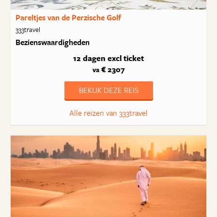
Pareltjes van de Perzische Golf
333travel
Bezienswaardigheden
12 dagen
excl ticket
€ 2307
va
BEKIJK DEZE REIS
Alle reizen van 333travel