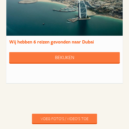
Wij hebben
6 reizen
gevonden naar Dubai
BEKIJKEN
VOEG FOTO'S / VIDEO'S TOE