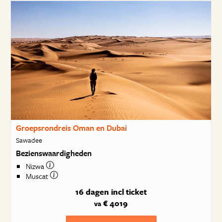
Groepsrondreis Oman en Dubai
Sawadee
Bezienswaardigheden
Nizwa
Muscat
16 dagen
incl ticket
€ 4019
va