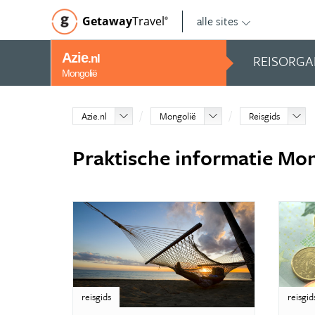
alle sites
Getaway
Travel
©
Azie
REISORGA
.nl
Mongolië
Azie.nl
Mongolië
Reisgids
Praktische informatie Mo
reisgids
reisgid