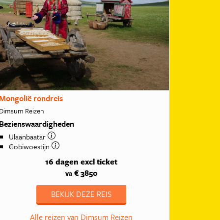
Mongolië rondreis
Dimsum Reizen
Bezienswaardigheden
Ulaanbaatar
Gobiwoestijn
16 dagen
excl ticket
€ 3850
va
BEKIJK DEZE REIS
Alle reizen van Dimsum Reizen