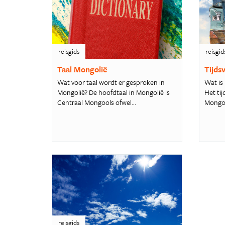
reisgids
reisgid
Taal Mongolië
Tijds
Wat voor taal wordt er gesproken in
Wat is
Mongolië? De hoofdtaal in Mongolië is
Het ti
Centraal Mongools ofwel...
Mongoli
reisgids