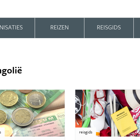
NISATIES
REIZEN
REISGIDS
ngolië
s
reisgids