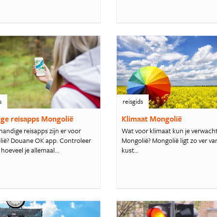
s
reisgids
ge reisapps Mongolië
Klimaat Mongolië
handige reisapps zijn er voor
Wat voor klimaat kun je verwach
ië? Douane OK app. Controleer
Mongolië? Mongolië ligt zo ver va
hoeveel je allemaal...
kust...