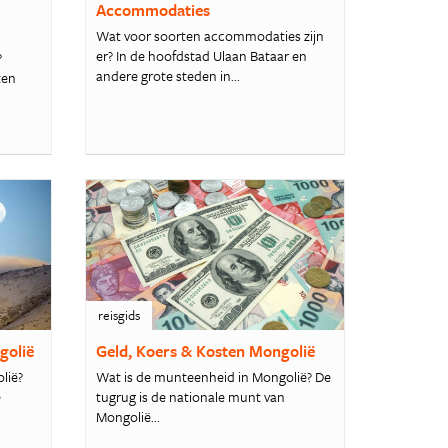
Accommodaties
Wat voor soorten accommodaties zijn
er? In de hoofdstad Ulaan Bataar en
?
andere grote steden in...
ten
reisgids
golië
Geld, Koers & Kosten Mongolië
lië?
Wat is de munteenheid in Mongolië? De
e
tugrug is de nationale munt van
Mongolië...