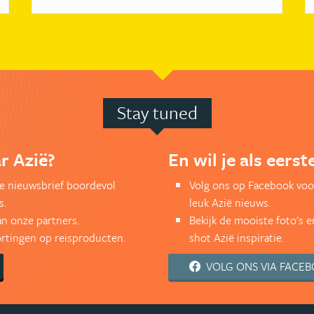
Stay tuned
r Azië?
En wil je als eers
kse nieuwsbrief boordevol
Volg ons op Facebook voo
s.
leuk Azië nieuws.
an onze partners.
Bekijk de mooiste foto's 
kortingen op reisproducten.
shot Azië inspiratie.
VOLG ONS VIA FACE