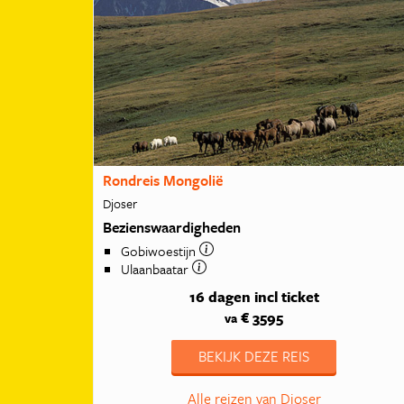
Rondreis Mongolië
Djoser
Bezienswaardigheden
Gobiwoestijn
Ulaanbaatar
16 dagen
incl ticket
€ 3595
va
BEKIJK DEZE REIS
Alle reizen van Djoser