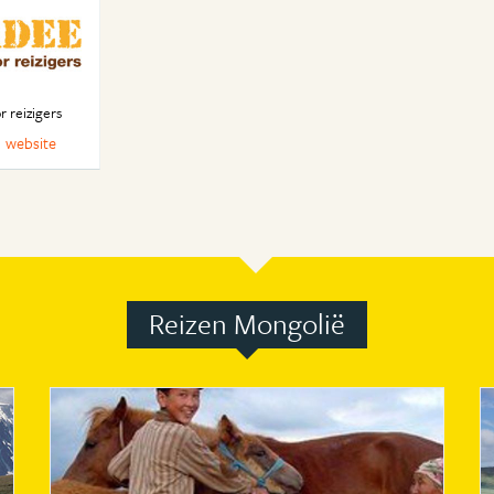
r reizigers
website
Reizen Mongolië