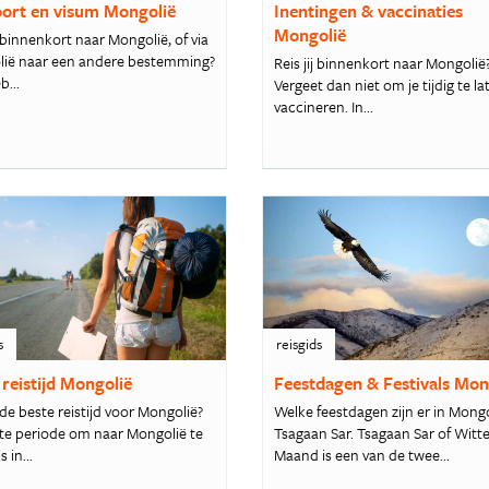
ort en visum Mongolië
Inentingen & vaccinaties
Mongolië
 binnenkort naar Mongolië, of via
ië naar een andere bestemming?
Reis jij binnenkort naar Mongolië
b...
Vergeet dan niet om je tijdig te la
vaccineren. In...
s
reisgids
 reistijd Mongolië
Feestdagen & Festivals Mon
de beste reistijd voor Mongolië?
Welke feestdagen zijn er in Mongo
te periode om naar Mongolië te
Tsagaan Sar. Tsagaan Sar of Witt
s in...
Maand is een van de twee...