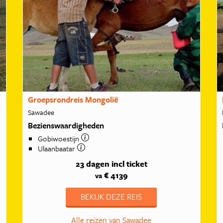
Groepsrondreis Mongolië
Sawadee
Bezienswaardigheden
Gobiwoestijn
Ulaanbaatar
23 dagen
incl ticket
€ 4139
va
BEKIJK DEZE REIS
Alle reizen van Sawadee