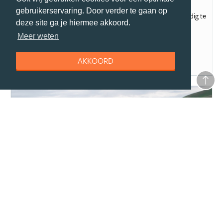
Inentingen & vaccinaties Mongolië
gebruikerservaring. Door verder te gaan op
Reis jij binnenkort naar Mongolië? Vergeet dan niet om je tijdig te
deze site ga je hiermee akkoord.
laten vaccineren. In...
Meer weten
AKKOORD
reisgids
Accommodaties
Wat voor soorten accommodaties zijn er? In de hoofdstad Ulaan
Bataar en andere grote steden in...