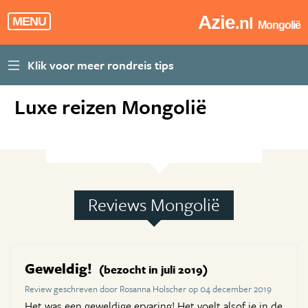
Azie
.nl
MENU
Mongolië
Luxe reizen Mongolië
Reviews Mongolië
Geweldig!
(bezocht in juli 2019)
Review geschreven door Rosanna Holscher op 04 december 2019
Het was een geweldige ervaring! Het voelt alsof je in de