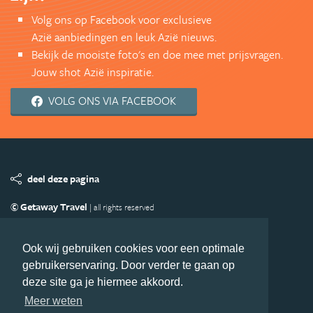
Volg ons op Facebook voor exclusieve
Azië aanbiedingen en leuk Azië nieuws.
Bekijk de mooiste foto's en doe mee met prijsvragen.
Jouw shot Azië inspiratie.
VOLG ONS VIA FACEBOOK
deel deze pagina
© Getaway Travel
| all rights reserved
Adverteren
Handige Links
Algemene Voorwaarden
Copyright
Privacy statement
Disclaimer
Cookies
Ook wij gebruiken cookies voor een optimale
gebruikerservaring. Door verder te gaan op
Volg Azie.nl
deze site ga je hiermee akkoord.
Nieuwsbrief
Facebook
Meer weten