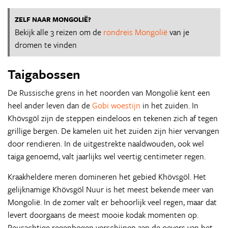
ZELF NAAR MONGOLIË?
Bekijk alle 3 reizen om de
rondreis Mongolië
van je
dromen te vinden
Taigabossen
De Russische grens in het noorden van Mongolië kent een
heel ander leven dan de
Gobi woestijn
in het zuiden. In
Khövsgöl zijn de steppen eindeloos en tekenen zich af tegen
grillige bergen. De kamelen uit het zuiden zijn hier vervangen
door rendieren. In de uitgestrekte naaldwouden, ook wel
taiga genoemd, valt jaarlijks wel veertig centimeter regen.
Kraakheldere meren domineren het gebied Khövsgöl. Het
gelijknamige Khövsgöl Nuur is het meest bekende meer van
Mongolië. In de zomer valt er behoorlijk veel regen, maar dat
levert doorgaans de meest mooie kodak momenten op.
Reusachtige regenbogen verschijnen aan de oevers van het