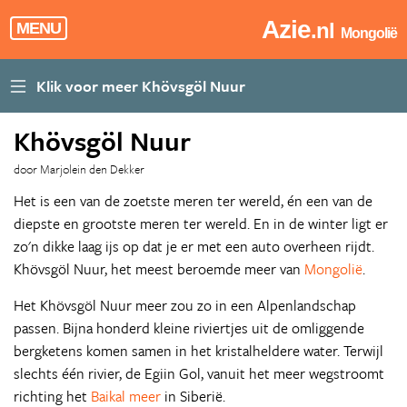
Azie
.nl
MENU
Mongolië
Khövsgöl Nuur
door Marjolein den Dekker
Het is een van de zoetste meren ter wereld, én een van de
diepste en grootste meren ter wereld. En in de winter ligt er
zo'n dikke laag ijs op dat je er met een auto overheen rijdt.
Khövsgöl Nuur, het meest beroemde meer van
Mongolië
.
Het Khövsgöl Nuur meer zou zo in een Alpenlandschap
passen. Bijna honderd kleine riviertjes uit de omliggende
bergketens komen samen in het kristalheldere water. Terwijl
slechts één rivier, de Egiin Gol, vanuit het meer wegstroomt
richting het
Baikal meer
in Siberië.