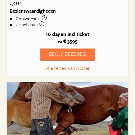
Djoser
Bezienswaardigheden
Gobiwoestijn
Ulaanbaatar
16 dagen
incl ticket
€ 3595
va
BEKIJK DEZE REIS
Alle reizen van Djoser