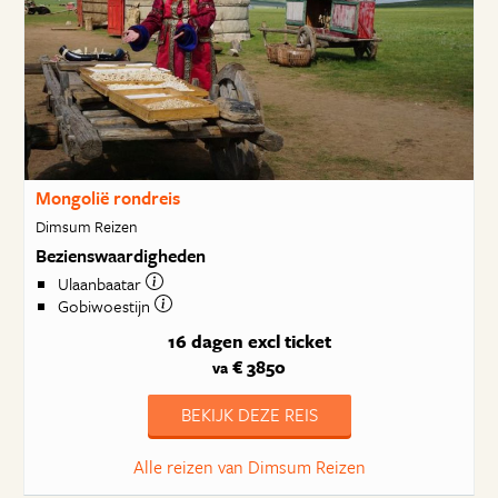
Mongolië rondreis
Dimsum Reizen
Bezienswaardigheden
Ulaanbaatar
Gobiwoestijn
16 dagen
excl ticket
€ 3850
va
BEKIJK DEZE REIS
Alle reizen van Dimsum Reizen