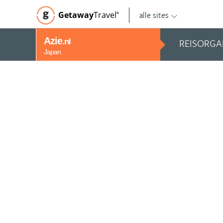
alle sites
Getaway
Travel
©
Azie
REISORGA
.nl
Japan