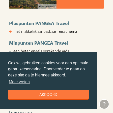
Floor Lemmens
Pluspunten PANGEA Travel
het makkelijk aanpasbaar reisschema
Minpunten PANGEA Travel
een beter engels sprekende gids
Bezochte landen
Ook wij gebruiken cookies voor een optimale
gebruikerservaring. Door verder te gaan op
sri lanka
deze site ga je hiermee akkoord.
Aangeraden voor:
Meer weten
Gezinnen,
AKKOORD
Stellen,
Avonturiers,
Luxe reizigers,