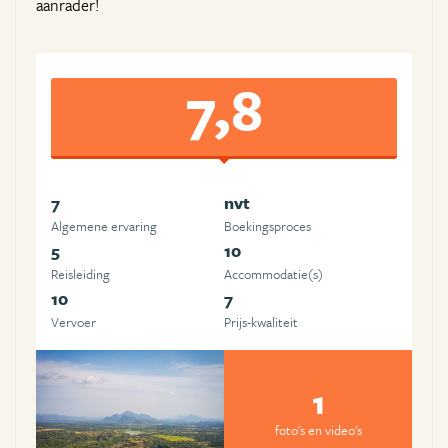
aanrader!
7,8
7
nvt
Algemene ervaring
Boekingsproces
5
10
Reisleiding
Accommodatie(s)
10
7
Vervoer
Prijs-kwaliteit
1
foto's en video's