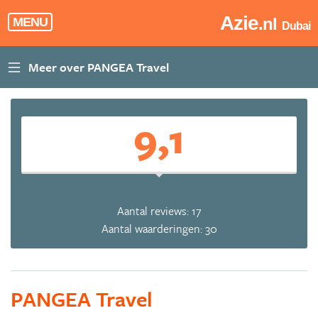
Azie
.nl
MENU
Dubai
9,1
Aantal reviews: 17
Aantal waarderingen: 30
PANGEA Travel