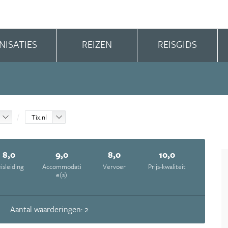
NISATIES
REIZEN
REISGIDS
Tix.nl
8,0
9,0
8,0
10,0
isleiding
Accommodati
Vervoer
Prijs-kwaliteit
e(s)
Aantal waarderingen: 2