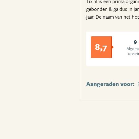
Tix.nl is een prima orga
gebonden Ik ga dus in jan
jaar. De naam van het hot
9
8,7
Algem
ervari
Aangeraden voor: