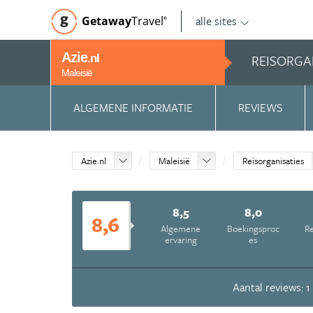
alle sites
Getaway
Travel
©
Azie
REISORGA
.nl
Maleisië
ALGEMENE INFORMATIE
REVIEWS
Azie.nl
Maleisië
Reisorganisaties
8,5
8,0
8,6
Algemene
Boekingsproc
Re
ervaring
es
Aantal reviews: 1