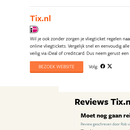
Tix.nl
Wil je ook zonder zorgen je vliegticket regelen n
online vliegtickets. Vergelijk snel en eenvoudig all
veilig via iDeal of creditcard. Dus neem gerust een 
BEZOEK WEBSITE
Volg:
Reviews Tix.n
Moet nog gaan re
Review geschreven door Rob v