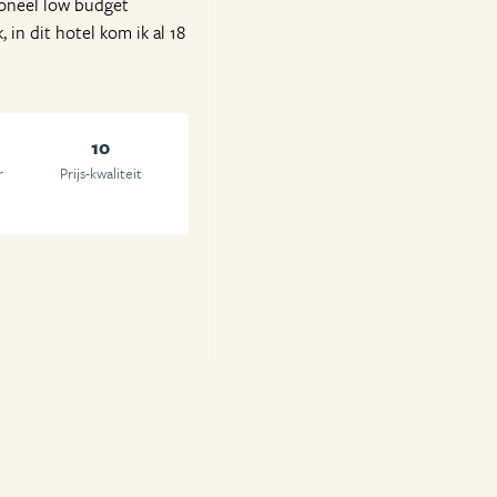
soneel low budget
 in dit hotel kom ik al 18
10
r
Prijs-kwaliteit