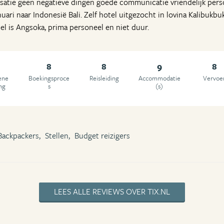
nisatie geen negatieve dingen goede communicatie vriendelijk per
uari naar Indonesië Bali. Zelf hotel uitgezocht in lovina Kalibukbuk,
el is Angsoka, prima personeel en niet duur.
8
8
9
8
ene
Boekingsproce
Reisleiding
Accommodatie
Vervoe
ng
s
(s)
Backpackers,
Stellen,
Budget reizigers
LEES ALLE REVIEWS OVER TIX.NL