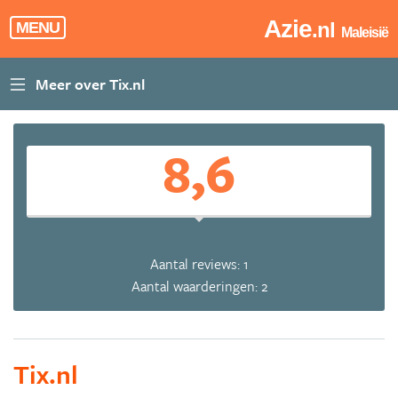
Azie
.nl
MENU
Maleisië
8,6
Aantal reviews: 1
Aantal waarderingen: 2
Tix.nl