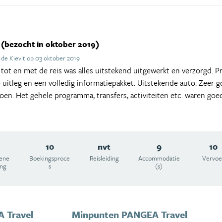
(bezocht in oktober 2019)
de Kievit op 03 oktober 2019
 tot en met de reis was alles uitstekend uitgewerkt en verzorgd. P
uitleg en een volledig informatiepakket. Uitstekende auto. Zeer go
doen. Het gehele programma, transfers, activiteiten etc. waren goe
10
nvt
9
10
ene
Boekingsproce
Reisleiding
Accommodatie
Vervoe
ing
s
(s)
 Travel
Minpunten PANGEA Travel