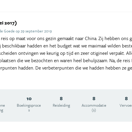
ei 2017)
 de Goede op 29 september 2019
eis op maat voor ons gezin gemaakt naar China. Zij hebben ons g
ij beschikbaar hadden en het budget wat we maximaal wilden beste
scheiden ontvingen we keurig op tijd en zeer otigineel verpakt. Al
 plaatsen die we bezochten en waren heel behulpzaam. Na, de reis
erpunten hadden. De verbeterpunten die we hadden hebben ze ge
10
8
8
8
ene
Boekingsproce
Reisleiding
Accommodatie
Vervoe
ng
s
(s)