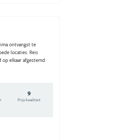
rima ontvangst te
ede locaties. Reis
d op elkaar afgestemd.
9
r
Prijs-kwaliteit