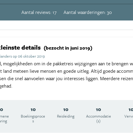
Aantal reviews: 17
Aantal waarderingen: 30
kleinste details
(bezocht in juni 2019)
Sanders op 06 oktober 2019
d, mogelijkheden om in de pakketreis wijzigingen aan te brengen w
et land meteen lieve mensen en goede uitleg. Altijd goede accom
en die snel aanvoelen waar jou interesses liggen. Meerdere reiz
gehad.
10
10
10
10
1
emene
Boekingsproce
Reisleiding
Accommodatie
Verv
aring
s
(s)