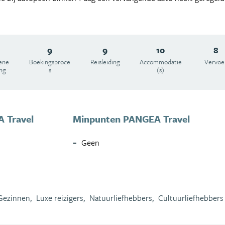
9
9
10
8
ene
Boekingsproce
Reisleiding
Accommodatie
Vervoe
ing
s
(s)
 Travel
Minpunten PANGEA Travel
Geen
Gezinnen,
Luxe reizigers,
Natuurliefhebbers,
Cultuurliefhebbers