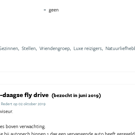
geen
n
Gezinnen,
Stellen,
Vriendengroep,
Luxe reizigers,
Natuurliefheb
-daagse fly drive
(bezocht in juni 2019)
 Redert op 02 oktober 2019
viseur.
s boven verwachting.
ie bij autopech binnen 1 dag een vervangende auto heeft geregeld