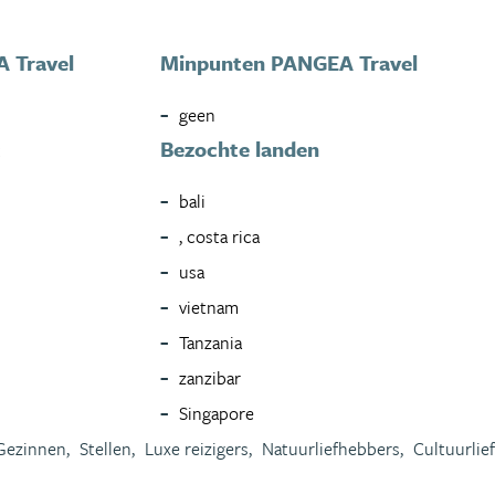
 Travel
Minpunten PANGEA Travel
geen
Bezochte landen
t
bali
, costa rica
usa
vietnam
Tanzania
zanzibar
Singapore
Gezinnen,
Stellen,
Luxe reizigers,
Natuurliefhebbers,
Cultuurlie