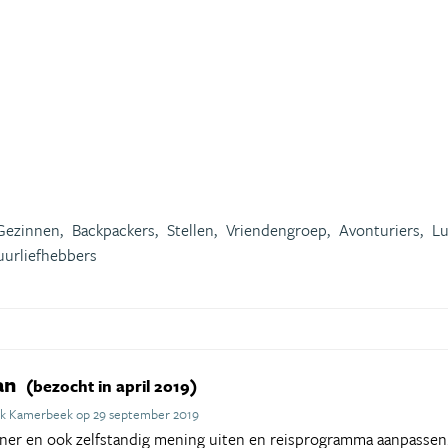
Gezinnen,
Backpackers,
Stellen,
Vriendengroep,
Avonturiers,
Lu
uurliefhebbers
an
(bezocht in april 2019)
ck Kamerbeek op 29 september 2019
tner en ook zelfstandig mening uiten en reisprogramma aanpassen