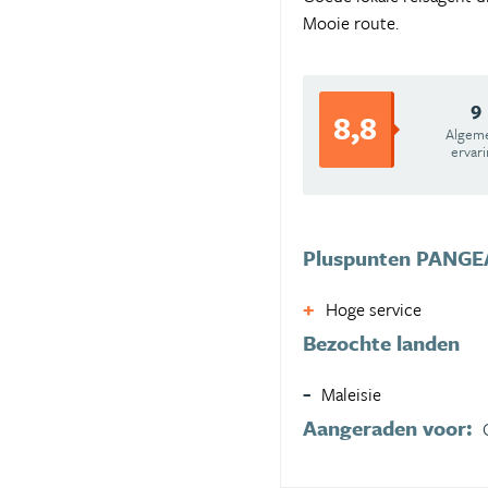
Mooie route.
9
8,8
Algem
ervar
Pluspunten PANGEA
Hoge service
Bezochte landen
Maleisie
Aangeraden voor: