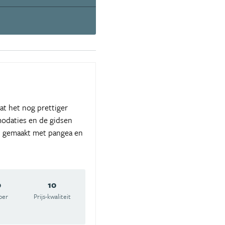
at het nog prettiger
modaties en de gidsen
en gemaakt met pangea en
0
10
oer
Prijs-kwaliteit