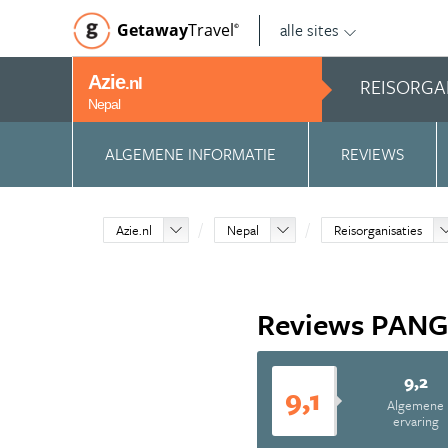
alle sites
Getaway
Travel
©
Azie
REISORGA
.nl
Nepal
ALGEMENE INFORMATIE
REVIEWS
Azie.nl
Nepal
Reisorganisaties
Reviews PANG
9,2
9,1
Algemene
ervaring