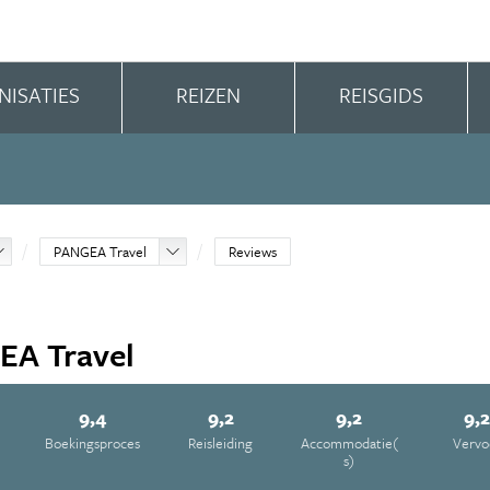
NISATIES
REIZEN
REISGIDS
PANGEA Travel
Reviews
EA Travel
9,4
9,2
9,2
9,
Boekingsproces
Reisleiding
Accommodatie(
Vervo
s)