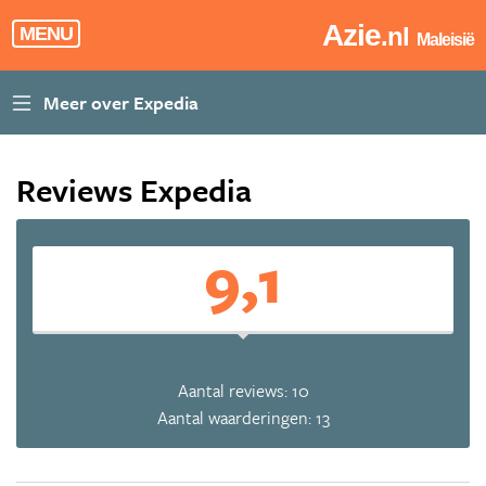
Azie
.nl
MENU
Maleisië
Reviews Expedia
9,1
Aantal reviews: 10
Aantal waarderingen: 13