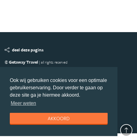
deel deze pagina
© Getaway Travel
| all rights reserved
Adverteren
Handige Links
Algemene Voorwaarden
Copyright
Privacy statement
Disclaimer
Cookies
Ook wij gebruiken cookies voor een optimale
gebruikerservaring. Door verder te gaan op
Volg Azie.nl
deze site ga je hiermee akkoord.
Nieuwsbrief
Facebook
Meer weten
AKKOORD