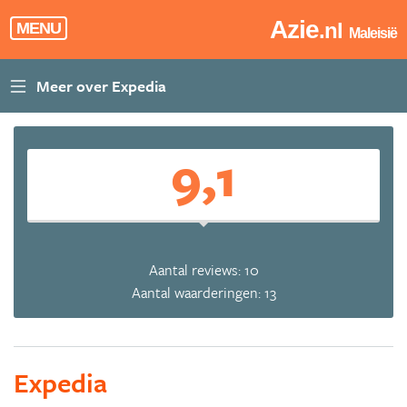
Azie
.nl
MENU
Maleisië
9,1
Aantal reviews: 10
Aantal waarderingen: 13
Expedia