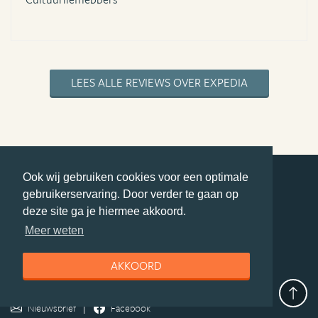
LEES ALLE REVIEWS OVER EXPEDIA
Ook wij gebruiken cookies voor een optimale
gebruikerservaring. Door verder te gaan op
deel deze pagina
deze site ga je hiermee akkoord.
© Getaway Travel
| all rights reserved
Meer weten
Adverteren
Handige Links
Algemene Voorwaarden
Copyright
Privacy statement
Disclaimer
Cookies
AKKOORD
Volg Azie.nl
Nieuwsbrief
Facebook