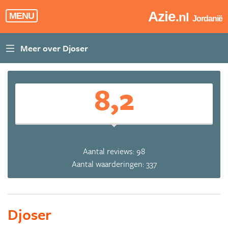
Azie
.nl
MENU
Jordanië
8,2
Aantal reviews: 98
Aantal waarderingen: 337
Djoser