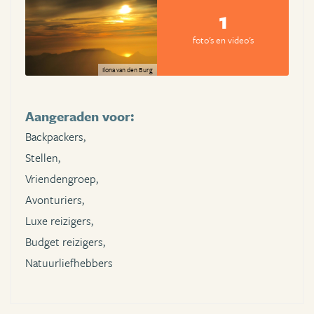
1
foto's en video's
Ilona van den Burg
Aangeraden voor:
Backpackers,
Stellen,
Vriendengroep,
Avonturiers,
Luxe reizigers,
Budget reizigers,
Natuurliefhebbers