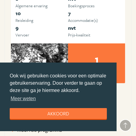
Algemene ervaring
Boekingsproces
10
7
Reisleiding
Accommodatie(s)
9
nvt
Vervoer
Prijs-kwaliteit
1
foto's en video's
Ook wij gebruiken cookies voor een optimale
Alice van Kempen
gebruikerservaring. Door verder te gaan op
deze site ga je hiermee akkoord.
Meer weten
Pluspunten Djoser
uitstekende gidsen
AKKOORD
prima accommodaties
mooi reis programma