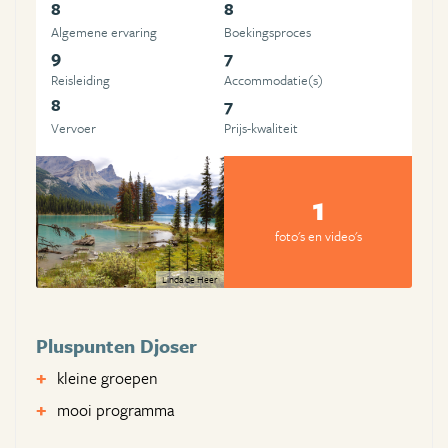
8
8
Algemene ervaring
Boekingsproces
9
7
Reisleiding
Accommodatie(s)
8
7
Vervoer
Prijs-kwaliteit
1
foto's en video's
Linda de Heer
Pluspunten Djoser
kleine groepen
mooi programma