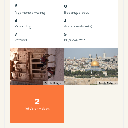
6
9
Algemene ervaring
Boekingsproces
3
3
Reisleiding
Accommodatie(s)
7
5
Vervoer
Prijs-kwaliteit
Renske Rutgers
Renske Rutgers
2
foto's en video's