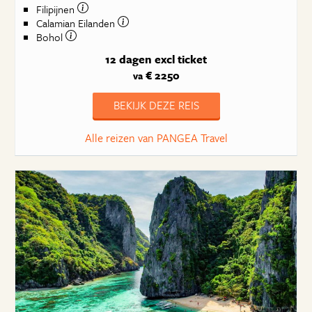
Filipijnen
Calamian Eilanden
Bohol
12 dagen
excl ticket
€ 2250
va
BEKIJK DEZE REIS
Alle reizen van PANGEA Travel