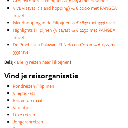
Groepsrondreis Filipijnen
€ 5199 met Sawadee
va
Viva Visayas! (island hopping)
€ 2000 met PANGEA
va
Travel
Islandhopping in de Filipijnen
€ 1832 met 333travel
va
Highlights Filipijnen (Visayas)
€ 2250 met PANGEA
va
Travel
De Pracht van Palawan, El Nido en Coron
€ 1723 met
va
333travel
Bekijk
alle 13 reizen naar Filipijnen
!
Vind je reisorganisatie
Rondreizen Filipijnen
Vliegtickets
Reizen op maat
Vakantie
Luxe reizen
Jongerenreizen