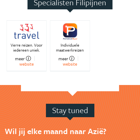
Specialisten Filipijnen
Verre reizen. Voor
Individuele
iedereen uniek.
maatwerkreizen
meer
meer
website
website
Stay tuned
Wil jij elke maand naar Azië?