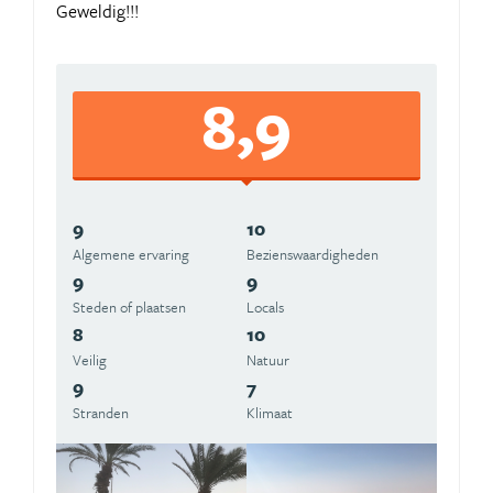
Geweldig!!!
8,9
9
10
Algemene ervaring
Beziens­waardigheden
9
9
Steden of plaatsen
Locals
8
10
Veilig
Natuur
9
7
Stranden
Klimaat