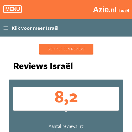
Azie
.nl
MENU
Israël
SCHRIJF EEN REVIEW
Reviews Israël
8,2
Aantal reviews: 17