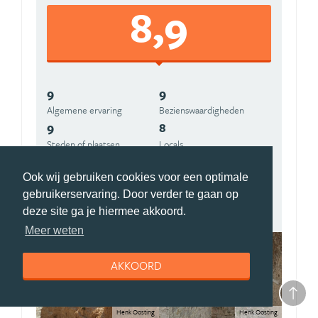
8,9
9
9
Algemene ervaring
Beziens­waardigheden
9
8
Steden of plaatsen
Locals
9
10
Ook wij gebruiken cookies voor een optimale
Veilig
Natuur
9
8
gebruikerservaring. Door verder te gaan op
deze site ga je hiermee akkoord.
Stranden
Klimaat
Meer weten
AKKOORD
Henk Oosting
Henk Oosting