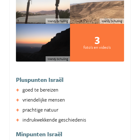
Wendy Schuiling
Wendy Schuiling
3
foto's en video's
Wendy Schuiling
Pluspunten Israël
goed te bereizen
vriendelijke mensen
prachtige natuur
indrukwekkende geschiedenis
Minpunten Israël