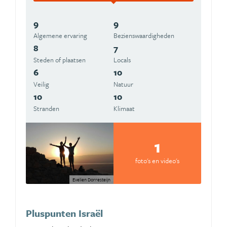
9
9
Algemene ervaring
Beziens­waardigheden
8
7
Steden of plaatsen
Locals
6
10
Veilig
Natuur
10
10
Stranden
Klimaat
1
foto's en video's
Evelien Dorresteijn
Pluspunten Israël